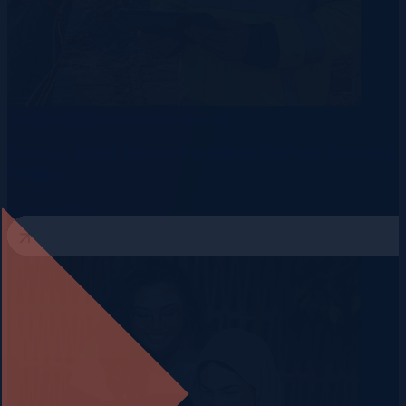
Data Centre
Telecommunication
Energy
How to Build Talent Pipelines Before Demand
Peaks
3 August 2026