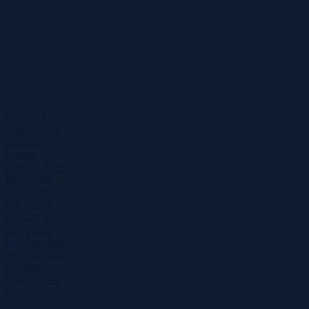
Specialisms
Data Centre
Telecoms
Energy
Find & Hire
Hire Talent
Find a Job
Job Search Tool
About Us
Our Team
Our Locations
Work at RIZE
Insights
Case Studies
Contact Us