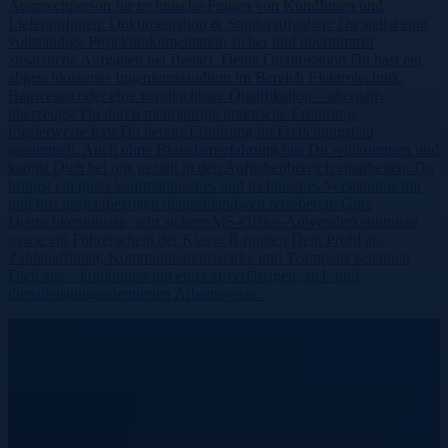
Ansprechperson für technische Fragen von KundInnen und
LieferantInnen. Dokumentation & Sonderaufgaben: Du stellst eine
vollständige Projektdokumentation sicher und übernimmst
zusätzliche Aufgaben bei Bedarf. Deine Qualifikation Du hast ein
abgeschlossenes Ingenieursstudium im Bereich Elektrotechnik,
Bauwesen oder eine vergleichbare Qualifikation – alternativ
überzeugst Du durch mehrjährige praktische Erfahrung.
Idealerweise hast Du bereits Erfahrung im Freileitungsbau
gesammelt. Auch ohne Branchenerfahrung bist Du willkommen und
kannst Dich bei uns gezielt in den Aufgabenbereich einarbeiten. Du
bringst ein gutes kaufmännisches und technisches Verständnis mit
und bist projektbezogen deutschlandweit reisebereit. Gute
Deutschkenntnisse, sehr sichere MS-Office-Anwenderkenntnisse
sowie ein Führerschein der Klasse B runden Dein Profil ab.
Zahlenaffinität, Kommunikationsstärke und Teamgeist zeichnen
Dich aus – kombiniert mit einer zuverlässigen, ziel- und
dienstleistungsorientierten Arbeitsweise.
United States
We provide real results.
Learn more about our industry insights and expertise we’ve
accumulated over our 20+ years in the recruitment industry.