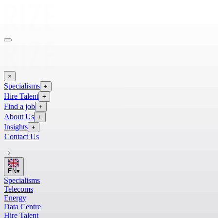
×
Specialisms
+
Hire Talent
+
Find a job
+
About Us
+
Insights
+
Contact Us
EN
▾
Specialisms
Telecoms
Energy
Data Centre
Hire Talent