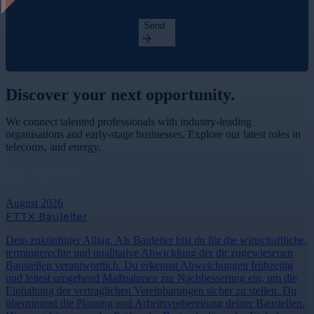
Send
Discover your
next opportunity.
We connect talented professionals with industry-leading
organisations and early-stage businesses. Explore our latest roles in
telecoms, and energy.
View More Jobs
August 2026
FTTX Bauleiter
Dein zukünftiger Alltag. Als Bauleiter bist du für die wirtschaftliche,
termingerechte und qualitative Abwicklung der dir zugewiesenen
Baustellen verantwortlich. Du erkennst Abweichungen frühzeitig
und leitest umgehend Maßnahmen zur Nachbesserung ein, um die
Einhaltung der vertraglichen Vereinbarungen sicher zu stellen. Du
übernimmst die Planung und Arbeitsvorbereitung deiner Baustellen.