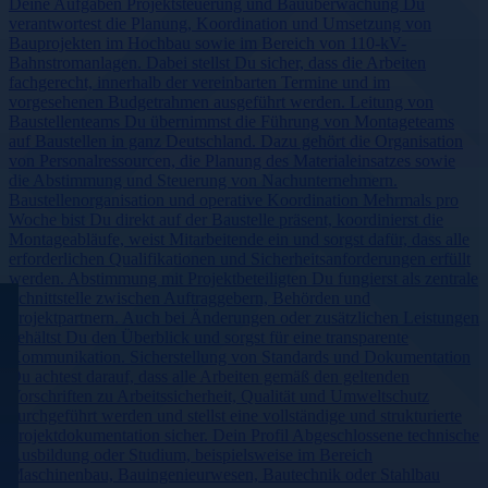
Deine Aufgaben Projektsteuerung und Bauüberwachung Du
verantwortest die Planung, Koordination und Umsetzung von
Bauprojekten im Hochbau sowie im Bereich von 110-kV-
Bahnstromanlagen. Dabei stellst Du sicher, dass die Arbeiten
fachgerecht, innerhalb der vereinbarten Termine und im
vorgesehenen Budgetrahmen ausgeführt werden. Leitung von
Baustellenteams Du übernimmst die Führung von Montageteams
auf Baustellen in ganz Deutschland. Dazu gehört die Organisation
von Personalressourcen, die Planung des Materialeinsatzes sowie
die Abstimmung und Steuerung von Nachunternehmern.
Baustellenorganisation und operative Koordination Mehrmals pro
Woche bist Du direkt auf der Baustelle präsent, koordinierst die
Montageabläufe, weist Mitarbeitende ein und sorgst dafür, dass alle
erforderlichen Qualifikationen und Sicherheitsanforderungen erfüllt
werden. Abstimmung mit Projektbeteiligten Du fungierst als zentrale
Schnittstelle zwischen Auftraggebern, Behörden und
Projektpartnern. Auch bei Änderungen oder zusätzlichen Leistungen
behältst Du den Überblick und sorgst für eine transparente
Kommunikation. Sicherstellung von Standards und Dokumentation
Du achtest darauf, dass alle Arbeiten gemäß den geltenden
Vorschriften zu Arbeitssicherheit, Qualität und Umweltschutz
durchgeführt werden und stellst eine vollständige und strukturierte
Projektdokumentation sicher. Dein Profil Abgeschlossene technische
Ausbildung oder Studium, beispielsweise im Bereich
Maschinenbau, Bauingenieurwesen, Bautechnik oder Stahlbau