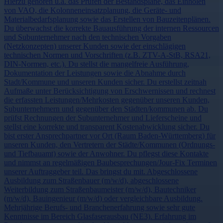
Hierzu gehören u.a. das Prüfen der Bestandspläne, das Einholen
von VAO, die Kolonneneinsatzplanung, die Geräte- und
Materialbedarfsplanung sowie das Erstellen von Bauzeitenplänen.
Du überwachst die korrekte Bauausführung der internen Ressourcen
und Subunternehmer nach den technischen Vorgaben
(Netzkonzepten) unserer Kunden sowie der einschlägigen
technischen Normen und Vorschriften (z.B. ZTV-A-StB, RSA21,
DIN-Normen, etc.). Du stellst die mangelfreie Ausführung,
Dokumentation der Leistungen sowie die Abnahme durch
Stadt/Kommune und unseren Kunden sicher. Du erstellst zeitnah
Aufmaße unter Berücksichtigung von Erschwernissen und rechnest
die erfassten Leistungen/Mehrkosten gegenüber unseren Kunden,
Subunternehmern und gegenüber den Städten/kommunen ab. Du
prüfst Rechnungen der Subunternehmer und Lieferscheine und
stellst eine korrekte und transparent Kostenabwicklung sicher. Du
bist erster Ansprechpartner vor Ort (Raum Baden-Württemberg) für
unseren Kunden, den Vertretern der Städte/Kommunen (Ordnungs-
und Tiefbauamt) sowie der Anwohner. Du pflegst diese Kontakte
und nimmst an regelmäßigen Baubesprechungen/Jour-Fix Terminen
unserer Auftraggeber teil. Das bringst du mit. Abgeschlossene
Ausbildung zum Straßenbauer (m/w/d), abgeschlossene
Weiterbildung zum Straßenbaumeister (m/w/d), Bautechniker
(m/w/d), Bauingenieur (m/w/d) oder vergleichbare Ausbildung.
Mehrjährige Berufs- und Branchenerfahrung sowie sehr gute
Kenntnisse im Bereich Glasfaserausbau (NE3). Erfahrung im