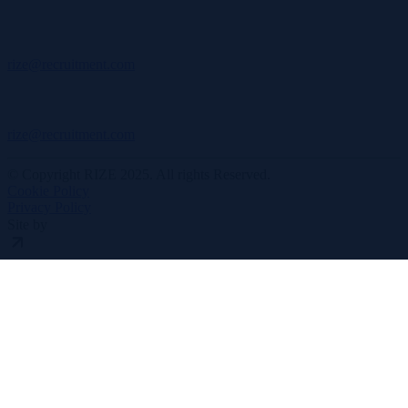
rize@recruitment.com
rize@recruitment.com
© Copyright RIZE 2025. All rights Reserved.
Cookie Policy
Privacy Policy
Site by