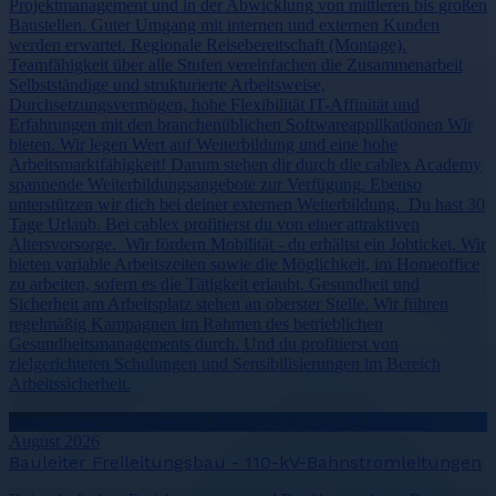
Projektmanagement und in der Abwicklung von mittleren bis großen
Baustellen. Guter Umgang mit internen und externen Kunden
werden erwartet. Regionale Reisebereitschaft (Montage).
Teamfähigkeit über alle Stufen vereinfachen die Zusammenarbeit
Selbstständige und strukturierte Arbeitsweise,
Durchsetzungsvermögen, hohe Flexibilität IT-Affinität und
Erfahrungen mit den branchenüblichen Softwareapplikationen Wir
bieten. Wir legen Wert auf Weiterbildung und eine hohe
Arbeitsmarktfähigkeit! Darum stehen dir durch die cablex Academy
spannende Weiterbildungsangebote zur Verfügung. Ebenso
unterstützen wir dich bei deiner externen Weiterbildung. Du hast 30
Tage Urlaub. Bei cablex profitierst du von einer attraktiven
Altersvorsorge. Wir fördern Mobilität - du erhältst ein Jobticket. Wir
bieten variable Arbeitszeiten sowie die Möglichkeit, im Homeoffice
zu arbeiten, sofern es die Tätigkeit erlaubt. Gesundheit und
Sicherheit am Arbeitsplatz stehen an oberster Stelle. Wir führen
regelmäßig Kampagnen im Rahmen des betrieblichen
Gesundheitsmanagements durch. Und du profitierst von
zielgerichteten Schulungen und Sensibilisierungen im Bereich
Arbeitssicherheit.
in ganz Baden-Württemberg, Baden-Württemberg, Germany
August 2026
Bauleiter Freileitungsbau - 110-kV-Bahnstromleitungen