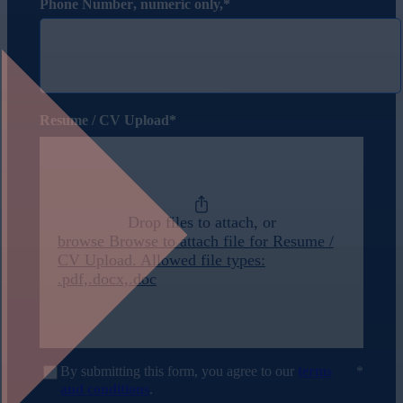
Phone Number
, numeric only,
Resume / CV Upload
Drop files to attach, or
browse
Browse to attach file for Resume /
CV Upload. Allowed file types:
.pdf,.docx,.doc
By submitting this form, you agree to our
terms
and conditions
.