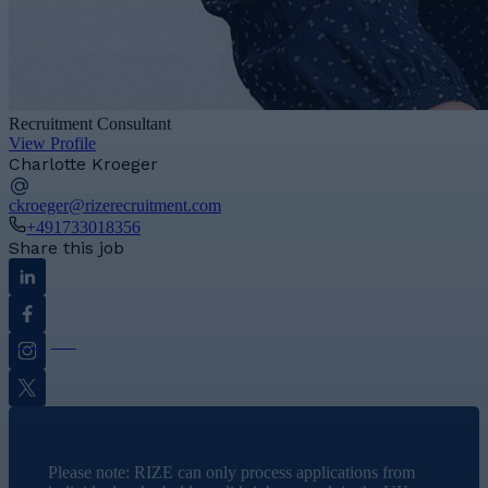
Recruitment Consultant
View Profile
Charlotte Kroeger
ckroeger@rizerecruitment.com
+491733018356
Share this job
Linkedin
Facebook
Instagram
Twitter
Please note: RIZE can only process applications from