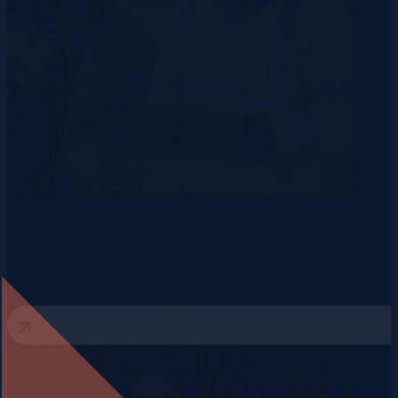
Data Centre
Telecommunication
Energy
How to Build Talent Pipelines Before Demand
Peaks
3 August 2026