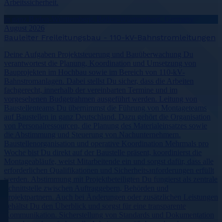
Arbeitssicherheit.
in ganz Baden-Württemberg, Baden-Württemberg, Germany
August 2026
Bauleiter Freileitungsbau - 110-kV-Bahnstromleitungen
Deine Aufgaben Projektsteuerung und Bauüberwachung Du
verantwortest die Planung, Koordination und Umsetzung von
Bauprojekten im Hochbau sowie im Bereich von 110-kV-
Bahnstromanlagen. Dabei stellst Du sicher, dass die Arbeiten
fachgerecht, innerhalb der vereinbarten Termine und im
vorgesehenen Budgetrahmen ausgeführt werden. Leitung von
Baustellenteams Du übernimmst die Führung von Montageteams
auf Baustellen in ganz Deutschland. Dazu gehört die Organisation
von Personalressourcen, die Planung des Materialeinsatzes sowie
die Abstimmung und Steuerung von Nachunternehmern.
Baustellenorganisation und operative Koordination Mehrmals pro
Woche bist Du direkt auf der Baustelle präsent, koordinierst die
Montageabläufe, weist Mitarbeitende ein und sorgst dafür, dass alle
erforderlichen Qualifikationen und Sicherheitsanforderungen erfüllt
werden. Abstimmung mit Projektbeteiligten Du fungierst als zentrale
Schnittstelle zwischen Auftraggebern, Behörden und
Projektpartnern. Auch bei Änderungen oder zusätzlichen Leistungen
behältst Du den Überblick und sorgst für eine transparente
Kommunikation. Sicherstellung von Standards und Dokumentation