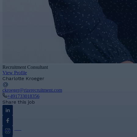
Recruitment Consultant
View Profile
Charlotte Kroeger
ckroeger@rizerecruitment.com
+491733018356
Share this job
Linkedin
Facebook
Instagram