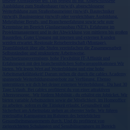
unserer Auftraggeber teil. Das bringst du mit. Abgeschlossene
Ausbildung zum Straßenbauer (m/w/d), abgeschlossene
Weiterbildung zum Straßenbaumeister (m/w/d), Bautechniker
(m/w/d), Bauingenieur (m/w/d) oder vergleichbare Ausbildung.
Mehrjährige Berufs- und Branchenerfahrung sowie sehr gute
Kenntnisse im Bereich Glasfaserausbau (NE3). Erfahrung im
Projektmanagement und in der Abwicklung von mittleren bis großen
Baustellen. Guter Umgang mit internen und externen Kunden
werden erwartet. Regionale Reisebereitschaft (Montage).
Teamfähigkeit über alle Stufen vereinfachen die Zusammenarbeit
Selbstständige und strukturierte Arbeitsweise,
Durchsetzungsvermögen, hohe Flexibilität IT-Affinität und
Erfahrungen mit den branchenüblichen Softwareapplikationen Wir
bieten. Wir legen Wert auf Weiterbildung und eine hohe
Arbeitsmarktfähigkeit! Darum stehen dir durch die cablex Academy
spannende Weiterbildungsangebote zur Verfügung. Ebenso
unterstützen wir dich bei deiner externen Weiterbildung. Du hast 30
Tage Urlaub. Bei cablex profitierst du von einer attraktiven
Altersvorsorge. Wir fördern Mobilität - du erhältst ein Jobticket. Wir
bieten variable Arbeitszeiten sowie die Möglichkeit, im Homeoffice
zu arbeiten, sofern es die Tätigkeit erlaubt. Gesundheit und
Sicherheit am Arbeitsplatz stehen an oberster Stelle. Wir führen
regelmäßig Kampagnen im Rahmen des betrieblichen
Gesundheitsmanagements durch. Und du profitierst von
zielgerichteten Schulungen und Sensibilisierungen im Bereich