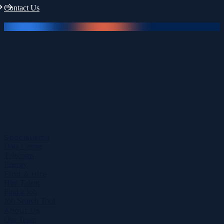
Contact Us
Specialisms
Data Centre
Telecoms
Energy
Find & Hire
Hire Talent
Find a Job
Job Search Tool
About Us
Our Team