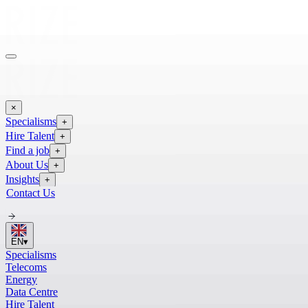
×
Specialisms
+
Hire Talent
+
Find a job
+
About Us
+
Insights
+
Contact Us
EN
▾
Specialisms
Telecoms
Energy
Data Centre
Hire Talent