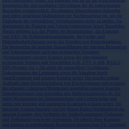
Dein zukünftiger Alltag. Als Bauleiter bist du für die wirtschaftliche,
termingerechte und qualitative Abwicklung der dir zugewiesenen
Baustellen verantwortlich. Du erkennst Abweichungen frühzeitig
und leitest umgehend Maßnahmen zur Nachbesserung ein, um die
Einhaltung der vertraglichen Vereinbarungen sicher zu stellen. Du
übernimmst die Planung und Arbeitsvorbereitung deiner Baustellen.
Hierzu gehören u.a. das Prüfen der Bestandspläne, das Einholen
von VAO, die Kolonneneinsatzplanung, die Geräte- und
Materialbedarfsplanung sowie das Erstellen von Bauzeitenplänen.
Du überwachst die korrekte Bauausführung der internen Ressourcen
und Subunternehmer nach den technischen Vorgaben
(Netzkonzepten) unserer Kunden sowie der einschlägigen
technischen Normen und Vorschriften (z.B. ZTV-A-StB, RSA21,
DIN-Normen, etc.). Du stellst die mangelfreie Ausführung,
Dokumentation der Leistungen sowie die Abnahme durch
Stadt/Kommune und unseren Kunden sicher. Du erstellst zeitnah
Aufmaße unter Berücksichtigung von Erschwernissen und rechnest
die erfassten Leistungen/Mehrkosten gegenüber unseren Kunden,
Subunternehmern und gegenüber den Städten/kommunen ab. Du
prüfst Rechnungen der Subunternehmer und Lieferscheine und
stellst eine korrekte und transparent Kostenabwicklung sicher. Du
bist erster Ansprechpartner vor Ort (Raum Baden-Württemberg) für
unseren Kunden, den Vertretern der Städte/Kommunen (Ordnungs-
und Tiefbauamt) sowie der Anwohner. Du pflegst diese Kontakte
und nimmst an regelmäßigen Baubesprechungen/Jour-Fix Terminen