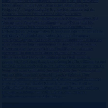
führst Du Streckenbefahrungen durch und stellst alle relevanten
Informationen für die Kalkulation sicher. Abstimmung &
Freigabe: Vor Angebotsabgabe liegt die Koordination mit der
Business Unit- und Profit Center-Leitung in Deinem
Verantwortungsbereich. Vertragswesen & Kommunikation: Bei
Vertrags- und Vergabeverhandlungen wirkst Du mit und bist
Ansprechperson für technische Fragen von KundInnen und
LieferantInnen. Dokumentation & Sonderaufgaben: Du stellst eine
vollständige Projektdokumentation sicher und übernimmst
zusätzliche Aufgaben bei Bedarf. Deine Qualifikation Du hast ein
abgeschlossenes Ingenieursstudium im Bereich Elektrotechnik,
Bauwesen oder eine vergleichbare Qualifikation – alternativ
überzeugst Du durch mehrjährige praktische Erfahrung.
Idealerweise hast Du bereits Erfahrung im Freileitungsbau
gesammelt. Auch ohne Branchenerfahrung bist Du willkommen und
kannst Dich bei uns gezielt in den Aufgabenbereich einarbeiten. Du
bringst ein gutes kaufmännisches und technisches Verständnis mit
und bist projektbezogen deutschlandweit reisebereit. Gute
Deutschkenntnisse, sehr sichere MS-Office-Anwenderkenntnisse
sowie ein Führerschein der Klasse B runden Dein Profil ab.
Zahlenaffinität, Kommunikationsstärke und Teamgeist zeichnen
Dich aus – kombiniert mit einer zuverlässigen, ziel- und
dienstleistungsorientierten Arbeitsweise.
United States