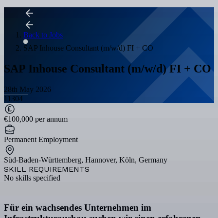
Back to Jobs
SAP Inhouse Consultant (m/w/d) FI + CO
SAP Inhouse Consultant (m/w/d) FI + CO
28th May 2026
11304
€100,000 per annum
Permanent Employment
Süd-Baden-Württemberg, Hannover, Köln, Germany
SKILL REQUIREMENTS
No skills specified
Für ein wachsendes Unternehmen im