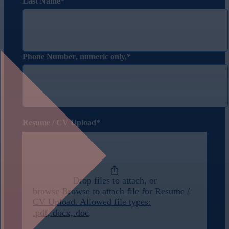
Last Name
Phone Number
, numeric only,
Resume / CV Upload
Drop files to attach, or
browse
Browse to attach file for Resume /
CV Upload. Allowed file types:
.pdf,.docx,.doc