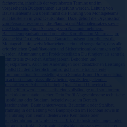
fachgerecht, innerhalb der vereinbarten Termine und im
vorgesehenen Budgetrahmen ausgeführt werden. Leitung von
Baustellenteams Du übernimmst die Führung von Montageteams
auf Baustellen in ganz Deutschland. Dazu gehört die Organisation
von Personalressourcen, die Planung des Materialeinsatzes sowie
die Abstimmung und Steuerung von Nachunternehmern.
Baustellenorganisation und operative Koordination Mehrmals pro
Woche bist Du direkt auf der Baustelle präsent, koordinierst die
Montageabläufe, weist Mitarbeitende ein und sorgst dafür, dass alle
erforderlichen Qualifikationen und Sicherheitsanforderungen erfüllt
werden. Abstimmung mit Projektbeteiligten Du fungierst als zentrale
Schnittstelle zwischen Auftraggebern, Behörden und
Projektpartnern. Auch bei Änderungen oder zusätzlichen Leistungen
behältst Du den Überblick und sorgst für eine transparente
Kommunikation. Sicherstellung von Standards und Dokumentation
Du achtest darauf, dass alle Arbeiten gemäß den geltenden
Vorschriften zu Arbeitssicherheit, Qualität und Umweltschutz
durchgeführt werden und stellst eine vollständige und strukturierte
Projektdokumentation sicher. Dein Profil Abgeschlossene technische
Ausbildung oder Studium, beispielsweise im Bereich
Maschinenbau, Bauingenieurwesen, Bautechnik oder Stahlbau
Erfahrung in der Leitung von Bauprojekten im Hochbau sowie in
der Führung von Teams Idealerweise Kenntnisse oder
Projekterfahrung im Umfeld von 110-kV-Bahnstromleitungen oder
Energieinfrastruktur Sehr gute Deutschkenntnisse sowie sicherer