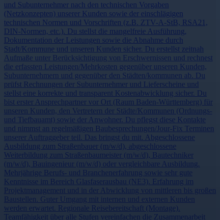
und Subunternehmer nach den technischen Vorgaben
(Netzkonzepten) unserer Kunden sowie der einschlägigen
technischen Normen und Vorschriften (z.B. ZTV-A-StB, RSA21,
DIN-Normen, etc.). Du stellst die mangelfreie Ausführung,
Dokumentation der Leistungen sowie die Abnahme durch
Stadt/Kommune und unseren Kunden sicher. Du erstellst zeitnah
Aufmaße unter Berücksichtigung von Erschwernissen und rechnest
die erfassten Leistungen/Mehrkosten gegenüber unseren Kunden,
Subunternehmern und gegenüber den Städten/kommunen ab. Du
prüfst Rechnungen der Subunternehmer und Lieferscheine und
stellst eine korrekte und transparent Kostenabwicklung sicher. Du
bist erster Ansprechpartner vor Ort (Raum Baden-Württemberg) für
unseren Kunden, den Vertretern der Städte/Kommunen (Ordnungs-
und Tiefbauamt) sowie der Anwohner. Du pflegst diese Kontakte
und nimmst an regelmäßigen Baubesprechungen/Jour-Fix Terminen
unserer Auftraggeber teil. Das bringst du mit. Abgeschlossene
Ausbildung zum Straßenbauer (m/w/d), abgeschlossene
Weiterbildung zum Straßenbaumeister (m/w/d), Bautechniker
(m/w/d), Bauingenieur (m/w/d) oder vergleichbare Ausbildung.
Mehrjährige Berufs- und Branchenerfahrung sowie sehr gute
Kenntnisse im Bereich Glasfaserausbau (NE3). Erfahrung im
Projektmanagement und in der Abwicklung von mittleren bis großen
Baustellen. Guter Umgang mit internen und externen Kunden
werden erwartet. Regionale Reisebereitschaft (Montage).
Teamfähigkeit über alle Stufen vereinfachen die Zusammenarbeit