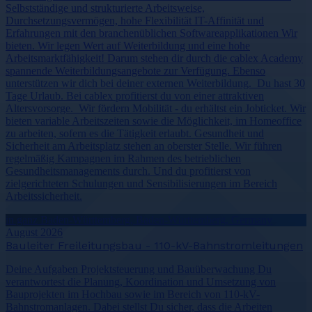
Selbstständige und strukturierte Arbeitsweise,
Durchsetzungsvermögen, hohe Flexibilität IT-Affinität und
Erfahrungen mit den branchenüblichen Softwareapplikationen Wir
bieten. Wir legen Wert auf Weiterbildung und eine hohe
Arbeitsmarktfähigkeit! Darum stehen dir durch die cablex Academy
spannende Weiterbildungsangebote zur Verfügung. Ebenso
unterstützen wir dich bei deiner externen Weiterbildung. Du hast 30
Tage Urlaub. Bei cablex profitierst du von einer attraktiven
Altersvorsorge. Wir fördern Mobilität - du erhältst ein Jobticket. Wir
bieten variable Arbeitszeiten sowie die Möglichkeit, im Homeoffice
zu arbeiten, sofern es die Tätigkeit erlaubt. Gesundheit und
Sicherheit am Arbeitsplatz stehen an oberster Stelle. Wir führen
regelmäßig Kampagnen im Rahmen des betrieblichen
Gesundheitsmanagements durch. Und du profitierst von
zielgerichteten Schulungen und Sensibilisierungen im Bereich
Arbeitssicherheit.
in ganz Baden-Württemberg, Baden-Württemberg, Germany
August 2026
Bauleiter Freileitungsbau - 110-kV-Bahnstromleitungen
Deine Aufgaben Projektsteuerung und Bauüberwachung Du
verantwortest die Planung, Koordination und Umsetzung von
Bauprojekten im Hochbau sowie im Bereich von 110-kV-
Bahnstromanlagen. Dabei stellst Du sicher, dass die Arbeiten