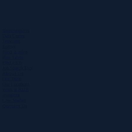
Specialisms
Data Centre
Telecoms
Energy
Find & Hire
Hire Talent
Find a Job
Job Search Tool
About Us
Our Team
Our Locations
Work at RIZE
Insights
Case Studies
Contact Us