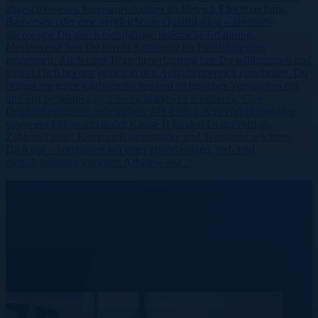
abgeschlossenes Ingenieursstudium im Bereich Elektrotechnik,
Bauwesen oder eine vergleichbare Qualifikation – alternativ
überzeugst Du durch mehrjährige praktische Erfahrung.
Idealerweise hast Du bereits Erfahrung im Freileitungsbau
gesammelt. Auch ohne Branchenerfahrung bist Du willkommen und
kannst Dich bei uns gezielt in den Aufgabenbereich einarbeiten. Du
bringst ein gutes kaufmännisches und technisches Verständnis mit
und bist projektbezogen deutschlandweit reisebereit. Gute
Deutschkenntnisse, sehr sichere MS-Office-Anwenderkenntnisse
sowie ein Führerschein der Klasse B runden Dein Profil ab.
Zahlenaffinität, Kommunikationsstärke und Teamgeist zeichnen
Dich aus – kombiniert mit einer zuverlässigen, ziel- und
dienstleistungsorientierten Arbeitsweise.
United States
We provide real results.
Learn more about our industry insights and expertise we’ve
accumulated over our 20+ years in the recruitment industry.