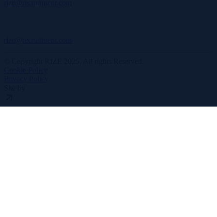
rize@recruitment.com
rize@recruitment.com
© Copyright RIZE 2025. All rights Reserved.
Cookie Policy
Privacy Policy
Site by