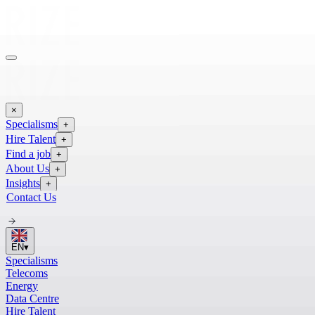
×
Specialisms
+
Hire Talent
+
Find a job
+
About Us
+
Insights
+
Contact Us
EN
▾
Specialisms
Telecoms
Energy
Data Centre
Hire Talent