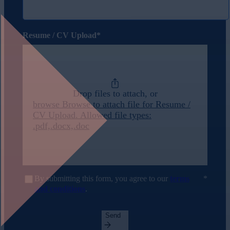
Resume / CV Upload
Drop files to attach, or
browse
Browse to attach file for Resume /
CV Upload. Allowed file types:
.pdf,.docx,.doc
By submitting this form, you agree to our
terms
and conditions
.
Send