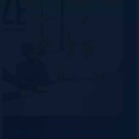
Data Centre
Energy
Telecommunication
The Hidden Costs of Non-Compliant Hiring in
Germany