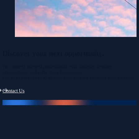
Discover your
next opportunity.
We connect talented professionals with industry-leading
organisations and early-stage businesses.
Get in touch with us to discuss how best we can help your business.
Contact Us