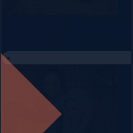
Data Centre
Telecommunication
Energy
How to Build Talent Pipelines Before Demand
Peaks
3 August 2026