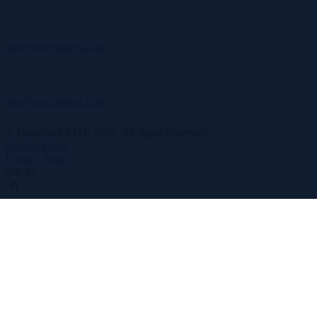
rize@recruitment.com
rize@recruitment.com
© Copyright RIZE 2025. All rights Reserved.
Cookie Policy
Privacy Policy
Site by