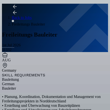
Back to Jobs
Freileitungs Bauleiter
Freileitungs Bauleiter
1st Jul 2026
11332
AUG
Germany
SKILL REQUIREMENTS
Bauleitung
German
Bauleiter
• Planung, Koordination, Dokumentation und Management von
Freileitungsprojekten in Norddeutschland
• Erstellung und Überwachung von Bauzeitplänen
• Erstellung und Aktualisierung von Arbeitsberechnungen