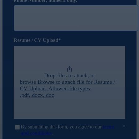
Phone Number
, numeric only,
Resume / CV Upload
Drop files to attach, or
browse
Browse to attach file for Resume /
CV Upload. Allowed file types:
.pdf,.docx,.doc
By submitting this form, you agree to our
terms
and conditions
.