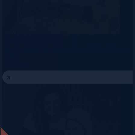
Data Centre
Telecommunication
Energy
How to Build Talent Pipelines Before Demand
Peaks
3 August 2026