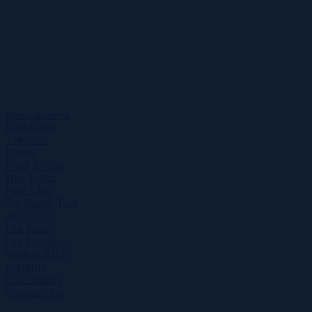
Specialisms
Data Centre
Telecoms
Energy
Find & Hire
Hire Talent
Find a Job
Job Search Tool
About Us
Our Team
Our Locations
Work at RIZE
Insights
Case Studies
Contact Us