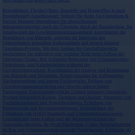
Hochspannungsinfrastruktur
Reisetätigkeit: Flexibel (Büro, Baustelle und Homeoffice je nach
Projektbedarf) Anstellungsart: Vollzeit Die Rolle Als Operations &
Service Manager übernehmen Sie abgeschlossene
Infrastrukturprojekte nach der Übergabe durch die Bauabteilung. Sie
verantworten das Gewährleistungsmanagement, koordinieren die
Beseitigung von Mängeln, vertreten die Interessen des
Unternehmens gegenüber Auftraggebern und steuern kleinere
Operations-Projekte. Mit dem Ausbau des Geschäftsbereichs
übernehmen Sie außerdem eine wichtige Rolle beim Aufbau des
Operations-Teams. Ihre Aufgaben Betreuung von Umspannwerks-,
Freileitungs- und Kabelprojekten während der
Gewährleistungsphase. Koordination der Analyse und Beseitigung
von Mängeln und Störungen. Ansprechpartner für Auftraggeber,
Nachunternehmer und interne Fachbereiche. Prüfung von
Gewährleistungsansprüchen und Abwehr unberechtigter
Forderungen. Eigenverantwortliche Leitung kleinerer Operations-
Projekte hinsichtlich Kosten, Terminen und Qualität. Steuerung von
Nachunternehmern und Projektbeteiligten. Erstellung von
Projektreports und Revisionsunterlagen. Sicherstellung der
Einhaltung von HSEQ-Standards und Unternehmensprozessen.
Unterstützung beim Aufbau und der Weiterentwicklung des
Operations-Bereichs. Ihr Profil Mindestens 3 Jahre Berufserfahrung
im Bau von Umspannwerken und/oder Freileitungen. Erfahrung als