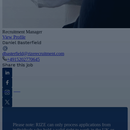
Recruitment Manager
View Profile
Daniel Basterfield
dbasterfield@rizerecruitment.com
+4915202770645
Share this job
Linkedin
Facebook
Instagram
Twitter
Please note: RIZE can only process applications from
individuals who hold a valid right to work in the UK or