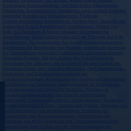
Bauleiter, Projektleiter oder in einer vergleichbaren Position.
Ausgeprägte Kommunikations- und Stakeholder-Management-
Fähigkeiten. Kaufmännisches Verständnis sowie sicheres Auftreten
gegenüber Kunden und Vertragspartnern. Fließende
Deutsch und Englisch Reisetätigkeit: Flexibel (Büro, Baustelle und
Homeoffice je nach Projektbedarf) Anstellungsart: Vollzeit Die
Rolle Als Operations & Service Manager übernehmen Sie
abgeschlossene Infrastrukturprojekte nach der Übergabe durch die
Bauabteilung. Sie verantworten das Gewährleistungsmanagement,
koordinieren die Beseitigung von Mängeln, vertreten die Interessen
des Unternehmens gegenüber Auftraggebern und steuern kleinere
Operations-Projekte. Mit dem Ausbau des Geschäftsbereichs
übernehmen Sie außerdem eine wichtige Rolle beim Aufbau des
Operations-Teams. Ihre Aufgaben Betreuung von Umspannwerks-,
Freileitungs- und Kabelprojekten während der
Gewährleistungsphase. Koordination der Analyse und Beseitigung
von Mängeln und Störungen. Ansprechpartner für Auftraggeber,
Nachunternehmer und interne Fachbereiche. Prüfung von
Gewährleistungsansprüchen und Abwehr unberechtigter
Forderungen. Eigenverantwortliche Leitung kleinerer Operations-
Projekte hinsichtlich Kosten, Terminen und Qualität. Steuerung von
Nachunternehmern und Projektbeteiligten. Erstellung von
Projektreports und Revisionsunterlagen. Sicherstellung der
Einhaltung von HSEQ-Standards und Unternehmensprozessen.
Unterstützung beim Aufbau und der Weiterentwicklung des