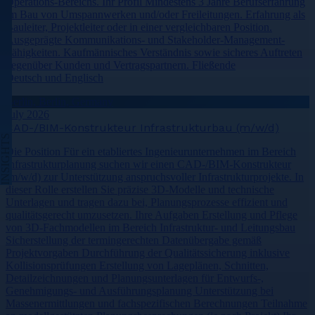
Operations-Bereichs. Ihr Profil Mindestens 3 Jahre Berufserfahrung
im Bau von Umspannwerken und/oder Freileitungen. Erfahrung als
Bauleiter, Projektleiter oder in einer vergleichbaren Position.
Ausgeprägte Kommunikations- und Stakeholder-Management-
Fähigkeiten. Kaufmännisches Verständnis sowie sicheres Auftreten
gegenüber Kunden und Vertragspartnern. Fließende
Deutsch und Englisch
Berlin, Berlin, Germany
July 2026
CAD-/BIM-Konstrukteur Infrastrukturbau (m/w/d)
INSIGHTS
Die Position Für ein etabliertes Ingenieurunternehmen im Bereich
Infrastrukturplanung suchen wir einen CAD-/BIM-Konstrukteur
(m/w/d) zur Unterstützung anspruchsvoller Infrastrukturprojekte. In
dieser Rolle erstellen Sie präzise 3D-Modelle und technische
Unterlagen und tragen dazu bei, Planungsprozesse effizient und
qualitätsgerecht umzusetzen. Ihre Aufgaben Erstellung und Pflege
von 3D-Fachmodellen im Bereich Infrastruktur- und Leitungsbau
Sicherstellung der termingerechten Datenübergabe gemäß
Projektvorgaben Durchführung der Qualitätssicherung inklusive
Kollisionsprüfungen Erstellung von Lageplänen, Schnitten,
Detailzeichnungen und Planungsunterlagen für Entwurfs-,
Genehmigungs- und Ausführungsplanung Unterstützung bei
Massenermittlungen und fachspezifischen Berechnungen Teilnahme