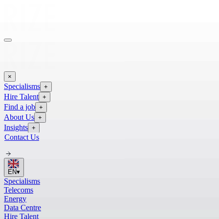
×
Specialisms
+
Hire Talent
+
Find a job
+
About Us
+
Insights
+
Contact Us
EN
▾
Specialisms
Telecoms
Energy
Data Centre
Hire Talent