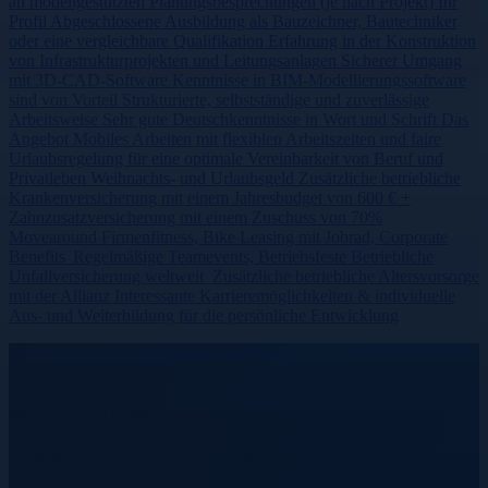
an modellgestützten Planungsbesprechungen (je nach Projekt) Ihr
Profil Abgeschlossene Ausbildung als Bauzeichner, Bautechniker
oder eine vergleichbare Qualifikation Erfahrung in der Konstruktion
von Infrastrukturprojekten und Leitungsanlagen Sicherer Umgang
mit 3D-CAD-Software Kenntnisse in BIM-Modellierungssoftware
sind von Vorteil Strukturierte, selbstständige und zuverlässige
Arbeitsweise Sehr gute Deutschkenntnisse in Wort und Schrift Das
Angebot Mobiles Arbeiten mit flexiblen Arbeitszeiten und faire
Urlaubsregelung für eine optimale Vereinbarkeit von Beruf und
Privatleben Weihnachts- und Urlaubsgeld Zusätzliche betriebliche
Krankenversicherung mit einem Jahresbudget von 600 € +
Zahnzusatzversicherung mit einem Zuschuss von 70%
Movearound Firmenfitness, Bike Leasing mit Jobrad, Corporate
Benefits Regelmäßige Teamevents, Betriebsfeste Betriebliche
Unfallversicherung weltweit Zusätzliche betriebliche Altersvorsorge
mit der Allianz Interessante Karrieremöglichkeiten & individuelle
Aus- und Weiterbildung für die persönliche Entwicklung
Braunschweig, Niedersachsen, Germany
We provide real results.
Learn more about our industry insights and expertise we’ve
accumulated over our 20+ years in the recruitment industry.