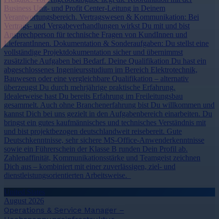
Business Unit- und Profit Center-Leitung in Deinem
Verantwortungsbereich. Vertragswesen & Kommunikation: Bei
Vertrags- und Vergabeverhandlungen wirkst Du mit und bist
Ansprechperson für technische Fragen von KundInnen und
LieferantInnen. Dokumentation & Sonderaufgaben: Du stellst eine
vollständige Projektdokumentation sicher und übernimmst
zusätzliche Aufgaben bei Bedarf. Deine Qualifikation Du hast ein
abgeschlossenes Ingenieursstudium im Bereich Elektrotechnik,
Bauwesen oder eine vergleichbare Qualifikation – alternativ
überzeugst Du durch mehrjährige praktische Erfahrung.
Idealerweise hast Du bereits Erfahrung im Freileitungsbau
gesammelt. Auch ohne Branchenerfahrung bist Du willkommen und
kannst Dich bei uns gezielt in den Aufgabenbereich einarbeiten. Du
bringst ein gutes kaufmännisches und technisches Verständnis mit
und bist projektbezogen deutschlandweit reisebereit. Gute
Deutschkenntnisse, sehr sichere MS-Office-Anwenderkenntnisse
sowie ein Führerschein der Klasse B runden Dein Profil ab.
Zahlenaffinität, Kommunikationsstärke und Teamgeist zeichnen
Dich aus – kombiniert mit einer zuverlässigen, ziel- und
dienstleistungsorientierten Arbeitsweise.
United States
August 2026
Operations & Service Manager –