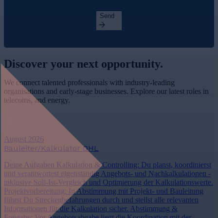
Send
Discover your
next opportunity.
We connect talented professionals with industry-leading
organisations and early-stage businesses. Explore our latest roles in
telecoms, and energy.
View More Jobs
August 2026
Bauleiter/Kalkulator OHL
Deine Aufgaben Kalkulation & Controlling: Du planst, koordinierst
und verantwortest eigenständig Angebots- und Nachkalkulationen -
inklusive Soll-Ist-Vergleich und Optimierung der Kalkulationswerte.
Projektvorbereitung: In Abstimmung mit Projekt- und Bauleitung
führst Du Streckenbefahrungen durch und stellst alle relevanten
Informationen für die Kalkulation sicher. Abstimmung &
Freigabe: Vor Angebotsabgabe liegt die Koordination mit der