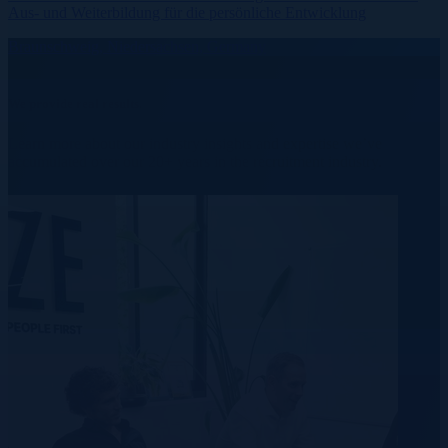
Aus- und Weiterbildung für die persönliche Entwicklung
Braunschweig, Niedersachsen, Germany
We provide real results.
Learn more about our industry insights and expertise we’ve
accumulated over our 20+ years in the recruitment industry.