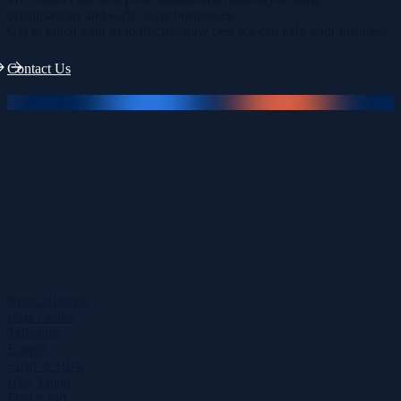
organisations and early-stage businesses.
Get in touch with us to discuss how best we can help your business.
Contact Us
Specialisms
Data Centre
Telecoms
Energy
Find & Hire
Hire Talent
Find a Job