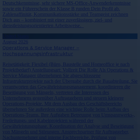
Deutschkenntnisse, sehr sichere MS-Office-Anwenderkenntnisse
sowie ein Führerschein der Klasse B runden Dein Profil ab.
Zahlenaffinität, Kommunikationsstärke und Teamgeist zeichnen
Dich aus – kombiniert mit einer zuverlässigen, ziel- und
dienstleistungsorientierten Arbeitsweise.
United States
August 2026
Operations & Service Manager –
Hochspannungsinfrastruktur
Reisetätigkeit: Flexibel (Büro, Baustelle und Homeoffice je nach
Projektbedarf) Anstellungsart: Vollzeit Die Rolle Als Operations &
Service Manager übernehmen Sie abgeschlossene
Infrastrukturprojekte nach der Übergabe durch die Bauabteilung. Sie
verantworten das Gewährleistungsmanagement, koordinieren die
Beseitigung von Mängeln, vertreten die Interessen des
Unternehmens gegenüber Auftraggebern und steuern kleinere
Operations-Projekte. Mit dem Ausbau des Geschäftsbereichs
übernehmen Sie außerdem eine wichtige Rolle beim Aufbau des
Operations-Teams. Ihre Aufgaben Betreuung von Umspannwerks-,
Freileitungs- und Kabelprojekten während der
Gewährleistungsphase. Koordination der Analyse und Beseitigung
von Mängeln und Störungen. Ansprechpartner für Auftraggeber,
Nachunternehmer und interne Fachbereiche. Prüfung von