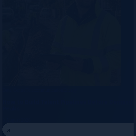
Data Centre
Telecommunication
Energy
How to Build Talent Pipelines Before Demand
Peaks
3 August 2026