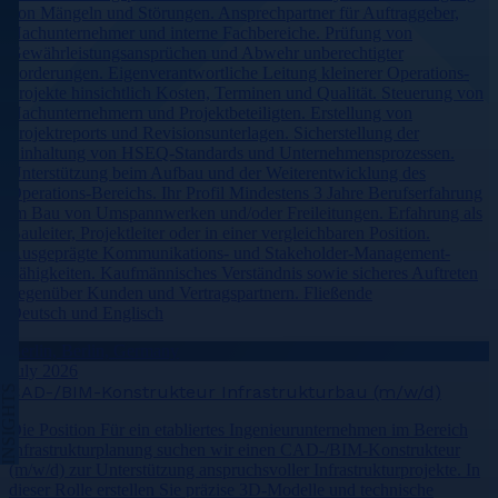
von Mängeln und Störungen. Ansprechpartner für Auftraggeber,
Nachunternehmer und interne Fachbereiche. Prüfung von
Gewährleistungsansprüchen und Abwehr unberechtigter
Forderungen. Eigenverantwortliche Leitung kleinerer Operations-
Projekte hinsichtlich Kosten, Terminen und Qualität. Steuerung von
Nachunternehmern und Projektbeteiligten. Erstellung von
Projektreports und Revisionsunterlagen. Sicherstellung der
Einhaltung von HSEQ-Standards und Unternehmensprozessen.
Unterstützung beim Aufbau und der Weiterentwicklung des
Operations-Bereichs. Ihr Profil Mindestens 3 Jahre Berufserfahrung
im Bau von Umspannwerken und/oder Freileitungen. Erfahrung als
Bauleiter, Projektleiter oder in einer vergleichbaren Position.
Ausgeprägte Kommunikations- und Stakeholder-Management-
Fähigkeiten. Kaufmännisches Verständnis sowie sicheres Auftreten
gegenüber Kunden und Vertragspartnern. Fließende
Deutsch und Englisch
Berlin, Berlin, Germany
July 2026
CAD-/BIM-Konstrukteur Infrastrukturbau (m/w/d)
INSIGHTS
Die Position Für ein etabliertes Ingenieurunternehmen im Bereich
Infrastrukturplanung suchen wir einen CAD-/BIM-Konstrukteur
(m/w/d) zur Unterstützung anspruchsvoller Infrastrukturprojekte. In
dieser Rolle erstellen Sie präzise 3D-Modelle und technische