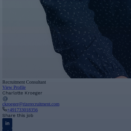
Recruitment Consultant
View Profile
Charlotte Kroeger
ckroeger@rizerecruitment.com
+491733018356
Share this job
Linkedin
Facebook