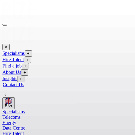
×
Specialisms
+
Hire Talent
+
Find a job
+
About Us
+
Insights
+
Contact Us
EN
▾
Specialisms
Telecoms
Energy
Data Centre
Hire Talent