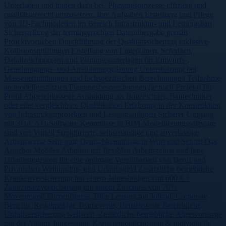
Unterlagen und tragen dazu bei, Planungsprozesse effizient und
qualitätsgerecht umzusetzen. Ihre Aufgaben Erstellung und Pflege
von 3D-Fachmodellen im Bereich Infrastruktur- und Leitungsbau
Sicherstellung der termingerechten Datenübergabe gemäß
Projektvorgaben Durchführung der Qualitätssicherung inklusive
Kollisionsprüfungen Erstellung von Lageplänen, Schnitten,
Detailzeichnungen und Planungsunterlagen für Entwurfs-,
Genehmigungs- und Ausführungsplanung Unterstützung bei
Massenermittlungen und fachspezifischen Berechnungen Teilnahme
an modellgestützten Planungsbesprechungen (je nach Projekt) Ihr
Profil Abgeschlossene Ausbildung als Bauzeichner, Bautechniker
oder eine vergleichbare Qualifikation Erfahrung in der Konstruktion
von Infrastrukturprojekten und Leitungsanlagen Sicherer Umgang
mit 3D-CAD-Software Kenntnisse in BIM-Modellierungssoftware
sind von Vorteil Strukturierte, selbstständige und zuverlässige
Arbeitsweise Sehr gute Deutschkenntnisse in Wort und Schrift Das
Angebot Mobiles Arbeiten mit flexiblen Arbeitszeiten und faire
Urlaubsregelung für eine optimale Vereinbarkeit von Beruf und
Privatleben Weihnachts- und Urlaubsgeld Zusätzliche betriebliche
Krankenversicherung mit einem Jahresbudget von 600 € +
Zahnzusatzversicherung mit einem Zuschuss von 70%
Movearound Firmenfitness, Bike Leasing mit Jobrad, Corporate
Benefits Regelmäßige Teamevents, Betriebsfeste Betriebliche
Unfallversicherung weltweit Zusätzliche betriebliche Altersvorsorge
mit der Allianz Interessante Karrieremöglichkeiten & individuelle