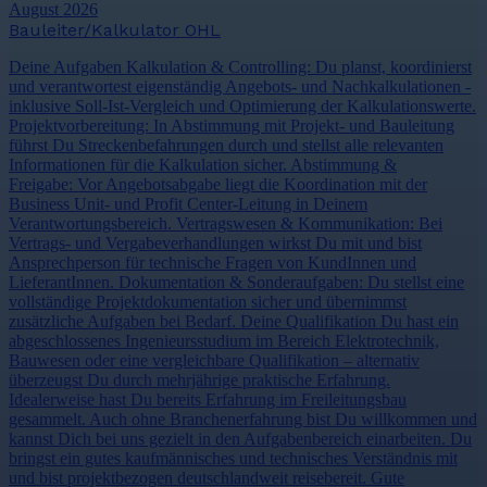
August 2026
Bauleiter/Kalkulator OHL
Deine Aufgaben Kalkulation & Controlling: Du planst, koordinierst
und verantwortest eigenständig Angebots- und Nachkalkulationen -
inklusive Soll-Ist-Vergleich und Optimierung der Kalkulationswerte.
Projektvorbereitung: In Abstimmung mit Projekt- und Bauleitung
führst Du Streckenbefahrungen durch und stellst alle relevanten
Informationen für die Kalkulation sicher. Abstimmung &
Freigabe: Vor Angebotsabgabe liegt die Koordination mit der
Business Unit- und Profit Center-Leitung in Deinem
Verantwortungsbereich. Vertragswesen & Kommunikation: Bei
Vertrags- und Vergabeverhandlungen wirkst Du mit und bist
Ansprechperson für technische Fragen von KundInnen und
LieferantInnen. Dokumentation & Sonderaufgaben: Du stellst eine
vollständige Projektdokumentation sicher und übernimmst
zusätzliche Aufgaben bei Bedarf. Deine Qualifikation Du hast ein
abgeschlossenes Ingenieursstudium im Bereich Elektrotechnik,
Bauwesen oder eine vergleichbare Qualifikation – alternativ
überzeugst Du durch mehrjährige praktische Erfahrung.
Idealerweise hast Du bereits Erfahrung im Freileitungsbau
gesammelt. Auch ohne Branchenerfahrung bist Du willkommen und
kannst Dich bei uns gezielt in den Aufgabenbereich einarbeiten. Du
bringst ein gutes kaufmännisches und technisches Verständnis mit
und bist projektbezogen deutschlandweit reisebereit. Gute