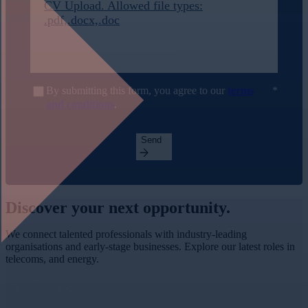
CV Upload. Allowed file types:
.pdf,.docx,.doc
By submitting this form, you agree to our
terms
and conditions
.
Send
Discover your
next opportunity.
We connect talented professionals with industry-leading
organisations and early-stage businesses. Explore our latest roles in
telecoms, and energy.
View More Jobs