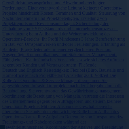
Gewährleistungsansprüchen und Abwehr unberechtigter
Forderungen. Eigenverantwortliche Leitung kleinerer Operations-
Projekte hinsichtlich Kosten, Terminen und Qualität. Steuerung von
Nachunternehmern und Projektbeteiligten. Erstellung von
Projektreports und Revisionsunterlagen. Sicherstellung der
Einhaltung von HSEQ-Standards und Unternehmensprozessen.
Unterstützung beim Aufbau und der Weiterentwicklung des
Operations-Bereichs. Ihr Profil Mindestens 3 Jahre Berufserfahrung
im Bau von Umspannwerken und/oder Freileitungen. Erfahrung als
Bauleiter, Projektleiter oder in einer vergleichbaren Position.
Ausgeprägte Kommunikations- und Stakeholder-Management-
Fähigkeiten. Kaufmännisches Verständnis sowie sicheres Auftreten
gegenüber Kunden und Vertragspartnern. Fließende
Deutsch und Englisch Reisetätigkeit: Flexibel (Büro, Baustelle und
Homeoffice je nach Projektbedarf) Anstellungsart: Vollzeit Die
Rolle Als Operations & Service Manager übernehmen Sie
abgeschlossene Infrastrukturprojekte nach der Übergabe durch die
Bauabteilung. Sie verantworten das Gewährleistungsmanagement,
koordinieren die Beseitigung von Mängeln, vertreten die Interessen
des Unternehmens gegenüber Auftraggebern und steuern kleinere
Operations-Projekte. Mit dem Ausbau des Geschäftsbereichs
übernehmen Sie außerdem eine wichtige Rolle beim Aufbau des
Operations-Teams. Ihre Aufgaben Betreuung von Umspannwerks-,
Freileitungs- und Kabelprojekten während der
Gewährleistungsphase. Koordination der Analyse und Beseitigung