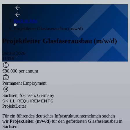
Back to Jobs
Projektleiter Glasfaserausbau (m/w/d)
Projektleiter Glasfaserausbau (m/w/d)
3rd Jul 2026
11335
€80,000 per annum
Permanent Employment
Sachsen, Sachsen, Germany
SKILL REQUIREMENTS
ProjektLeiter
Für ein führendes deutsches Infrastrukturunternehmen suchen
wir
Projektleiter (m/w/d)
für den geförderten Glasfaserausbau in
Sachsen.