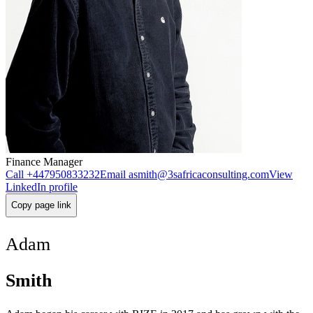
Finance Manager
Call
+447950833232
Email
asmith@3safricaconsulting.com
View
LinkedIn profile
Copy page link
Adam
Smith