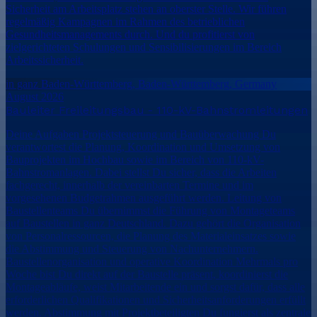
Sicherheit am Arbeitsplatz stehen an oberster Stelle. Wir führen
regelmäßig Kampagnen im Rahmen des betrieblichen
Gesundheitsmanagements durch. Und du profitierst von
zielgerichteten Schulungen und Sensibilisierungen im Bereich
Arbeitssicherheit.
in ganz Baden-Württemberg, Baden-Württemberg, Germany
August 2026
Bauleiter Freileitungsbau - 110-kV-Bahnstromleitungen
Deine Aufgaben Projektsteuerung und Bauüberwachung Du
verantwortest die Planung, Koordination und Umsetzung von
Bauprojekten im Hochbau sowie im Bereich von 110-kV-
Bahnstromanlagen. Dabei stellst Du sicher, dass die Arbeiten
fachgerecht, innerhalb der vereinbarten Termine und im
vorgesehenen Budgetrahmen ausgeführt werden. Leitung von
Baustellenteams Du übernimmst die Führung von Montageteams
auf Baustellen in ganz Deutschland. Dazu gehört die Organisation
von Personalressourcen, die Planung des Materialeinsatzes sowie
die Abstimmung und Steuerung von Nachunternehmern.
Baustellenorganisation und operative Koordination Mehrmals pro
Woche bist Du direkt auf der Baustelle präsent, koordinierst die
Montageabläufe, weist Mitarbeitende ein und sorgst dafür, dass alle
erforderlichen Qualifikationen und Sicherheitsanforderungen erfüllt
werden. Abstimmung mit Projektbeteiligten Du fungierst als zentrale