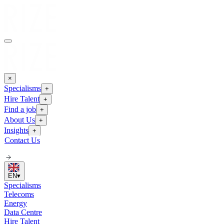
×
Specialisms
+
Hire Talent
+
Find a job
+
About Us
+
Insights
+
Contact Us
EN
▾
Specialisms
Telecoms
Energy
Data Centre
Hire Talent