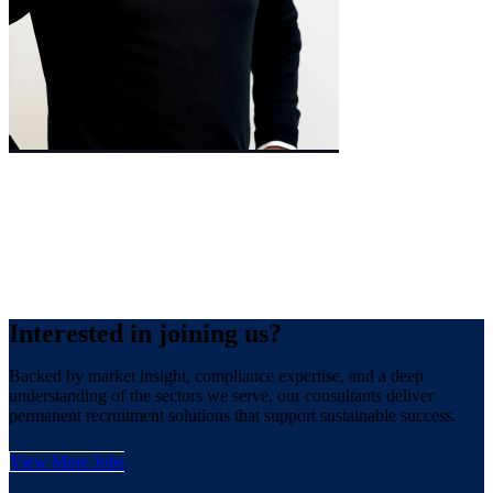
Managing Director
William
Cooney
Interested
in joining us?
Backed by market insight, compliance expertise, and a deep
understanding of the sectors we serve, our consultants deliver
permanent recruitment solutions that support sustainable success.
View More Jobs