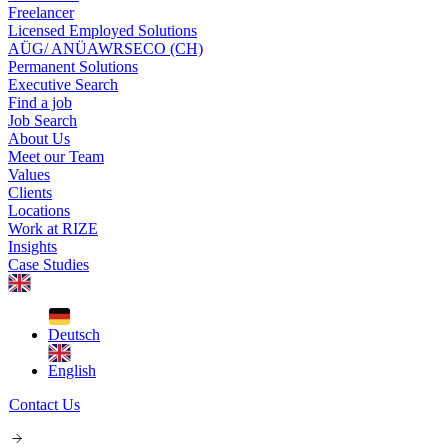
Freelancer
Licensed Employed Solutions
AÜG/ ANÜ
AWR
SECO (CH)
Permanent Solutions
Executive Search
Find a job
Job Search
About Us
Meet our Team
Values
Clients
Locations
Work at RIZE
Insights
Case Studies
Deutsch
English
Contact Us