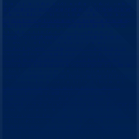
Deine Aufgaben Kalkulation & Controlling: Du planst, koordinierst
und verantwortest eigenständig Angebots- und Nachkalkulationen -
inklusive Soll-Ist-Vergleich und Optimierung der Kalkulationswerte.
Projektvorbereitung: In Abstimmung mit Projekt- und Bauleitung
führst Du Streckenbefahrungen durch und stellst alle relevanten
Informationen für die Kalkulation sicher. Abstimmung &
Freigabe: Vor Angebotsabgabe liegt die Koordination mit der
Business Unit- und Profit Center-Leitung in Deinem
Verantwortungsbereich. Vertragswesen & Kommunikation: Bei
Vertrags- und Vergabeverhandlungen wirkst Du mit und bist
Ansprechperson für technische Fragen von KundInnen und
LieferantInnen. Dokumentation & Sonderaufgaben: Du stellst eine
vollständige Projektdokumentation sicher und übernimmst
zusätzliche Aufgaben bei Bedarf. Deine Qualifikation Du hast ein
abgeschlossenes Ingenieursstudium im Bereich Elektrotechnik,
Bauwesen oder eine vergleichbare Qualifikation – alternativ
überzeugst Du durch mehrjährige praktische Erfahrung.
Idealerweise hast Du bereits Erfahrung im Freileitungsbau
gesammelt. Auch ohne Branchenerfahrung bist Du willkommen und
kannst Dich bei uns gezielt in den Aufgabenbereich einarbeiten. Du
bringst ein gutes kaufmännisches und technisches Verständnis mit
und bist projektbezogen deutschlandweit reisebereit. Gute
Deutschkenntnisse, sehr sichere MS-Office-Anwenderkenntnisse
sowie ein Führerschein der Klasse B runden Dein Profil ab.
Zahlenaffinität, Kommunikationsstärke und Teamgeist zeichnen