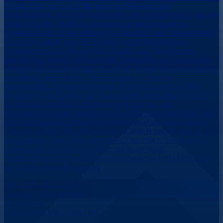
Schnittstelle zwischen Auftraggebern, Behörden und
Projektpartnern. Auch bei Änderungen oder zusätzlichen Leistungen
behältst Du den Überblick und sorgst für eine transparente
Kommunikation. Sicherstellung von Standards und Dokumentation
Du achtest darauf, dass alle Arbeiten gemäß den geltenden
Vorschriften zu Arbeitssicherheit, Qualität und Umweltschutz
durchgeführt werden und stellst eine vollständige und strukturierte
Projektdokumentation sicher. Dein Profil Abgeschlossene technische
Ausbildung oder Studium, beispielsweise im Bereich
Maschinenbau, Bauingenieurwesen, Bautechnik oder Stahlbau
Erfahrung in der Leitung von Bauprojekten im Hochbau sowie in
der Führung von Teams Idealerweise Kenntnisse oder
Projekterfahrung im Umfeld von 110-kV-Bahnstromleitungen oder
Energieinfrastruktur Sehr gute Deutschkenntnisse sowie sicherer
Umgang mit MS Office Führerschein Klasse B und Bereitschaft zu
regelmäßigen Dienstreisen innerhalb Deutschlands Strukturierte
Arbeitsweise, Organisationsstärke und ausgeprägte
Kommunikationsfähigkeit Teamorientierung sowie ein hohes Maß
an Verantwortungsbewusstsein
€80,000 per annum
Germany-wide, Germany
August 2026
Bauleiter/Kalkulator OHL