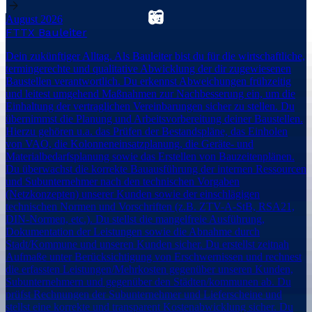
August 2026
FTTX Bauleiter
Dein zukünftiger Alltag. Als Bauleiter bist du für die wirtschaftliche,
termingerechte und qualitative Abwicklung der dir zugewiesenen
Baustellen verantwortlich. Du erkennst Abweichungen frühzeitig
und leitest umgehend Maßnahmen zur Nachbesserung ein, um die
Einhaltung der vertraglichen Vereinbarungen sicher zu stellen. Du
übernimmst die Planung und Arbeitsvorbereitung deiner Baustellen.
Hierzu gehören u.a. das Prüfen der Bestandspläne, das Einholen
von VAO, die Kolonneneinsatzplanung, die Geräte- und
Materialbedarfsplanung sowie das Erstellen von Bauzeitenplänen.
Du überwachst die korrekte Bauausführung der internen Ressourcen
und Subunternehmer nach den technischen Vorgaben
(Netzkonzepten) unserer Kunden sowie der einschlägigen
technischen Normen und Vorschriften (z.B. ZTV-A-StB, RSA21,
DIN-Normen, etc.). Du stellst die mangelfreie Ausführung,
Dokumentation der Leistungen sowie die Abnahme durch
Stadt/Kommune und unseren Kunden sicher. Du erstellst zeitnah
Aufmaße unter Berücksichtigung von Erschwernissen und rechnest
die erfassten Leistungen/Mehrkosten gegenüber unseren Kunden,
Subunternehmern und gegenüber den Städten/kommunen ab. Du
prüfst Rechnungen der Subunternehmer und Lieferscheine und
stellst eine korrekte und transparent Kostenabwicklung sicher. Du