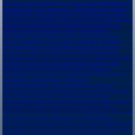
bist erster Ansprechpartner vor Ort (Raum Baden-Württemberg) für
unseren Kunden, den Vertretern der Städte/Kommunen (Ordnungs-
und Tiefbauamt) sowie der Anwohner. Du pflegst diese Kontakte
und nimmst an regelmäßigen Baubesprechungen/Jour-Fix Terminen
unserer Auftraggeber teil. Das bringst du mit. Abgeschlossene
Ausbildung zum Straßenbauer (m/w/d), abgeschlossene
Weiterbildung zum Straßenbaumeister (m/w/d), Bautechniker
(m/w/d), Bauingenieur (m/w/d) oder vergleichbare Ausbildung.
Mehrjährige Berufs- und Branchenerfahrung sowie sehr gute
Kenntnisse im Bereich Glasfaserausbau (NE3). Erfahrung im
Projektmanagement und in der Abwicklung von mittleren bis großen
Baustellen. Guter Umgang mit internen und externen Kunden
werden erwartet. Regionale Reisebereitschaft (Montage).
Teamfähigkeit über alle Stufen vereinfachen die Zusammenarbeit
Selbstständige und strukturierte Arbeitsweise,
Durchsetzungsvermögen, hohe Flexibilität IT-Affinität und
Erfahrungen mit den branchenüblichen Softwareapplikationen Wir
bieten. Wir legen Wert auf Weiterbildung und eine hohe
Arbeitsmarktfähigkeit! Darum stehen dir durch die cablex Academy
spannende Weiterbildungsangebote zur Verfügung. Ebenso
unterstützen wir dich bei deiner externen Weiterbildung. Du hast 30
Tage Urlaub. Bei cablex profitierst du von einer attraktiven
Altersvorsorge. Wir fördern Mobilität - du erhältst ein Jobticket. Wir
bieten variable Arbeitszeiten sowie die Möglichkeit, im Homeoffice
zu arbeiten, sofern es die Tätigkeit erlaubt. Gesundheit und