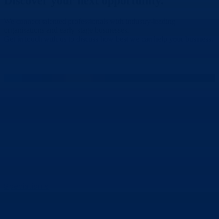
Discover your
next opportunity.
We connect talented professionals with industry-leading
organisations and early-stage businesses.
Get in touch with us to discuss how best we can help your business.
Contact Us
Specialisms
Data Centre
Telecoms
Energy