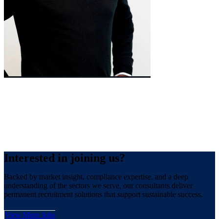
Managing Director
William
Cooney
Interested
in joining us?
Backed by market insight, compliance expertise, and a deep
understanding of the sectors we serve, our consultants deliver
permanent recruitment solutions that support sustainable success.
View More Jobs