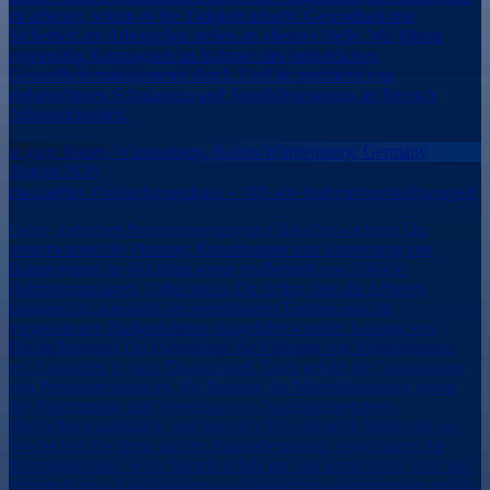
zu arbeiten, sofern es die Tätigkeit erlaubt. Gesundheit und
Sicherheit am Arbeitsplatz stehen an oberster Stelle. Wir führen
regelmäßig Kampagnen im Rahmen des betrieblichen
Gesundheitsmanagements durch. Und du profitierst von
zielgerichteten Schulungen und Sensibilisierungen im Bereich
Arbeitssicherheit.
in ganz Baden-Württemberg, Baden-Württemberg, Germany
August 2026
Bauleiter Freileitungsbau - 110-kV-Bahnstromleitungen
Deine Aufgaben Projektsteuerung und Bauüberwachung Du
verantwortest die Planung, Koordination und Umsetzung von
Bauprojekten im Hochbau sowie im Bereich von 110-kV-
Bahnstromanlagen. Dabei stellst Du sicher, dass die Arbeiten
fachgerecht, innerhalb der vereinbarten Termine und im
vorgesehenen Budgetrahmen ausgeführt werden. Leitung von
Baustellenteams Du übernimmst die Führung von Montageteams
auf Baustellen in ganz Deutschland. Dazu gehört die Organisation
von Personalressourcen, die Planung des Materialeinsatzes sowie
die Abstimmung und Steuerung von Nachunternehmern.
Baustellenorganisation und operative Koordination Mehrmals pro
Woche bist Du direkt auf der Baustelle präsent, koordinierst die
Montageabläufe, weist Mitarbeitende ein und sorgst dafür, dass alle
erforderlichen Qualifikationen und Sicherheitsanforderungen erfüllt