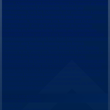
werden. Abstimmung mit Projektbeteiligten Du fungierst als zentrale
Schnittstelle zwischen Auftraggebern, Behörden und
Projektpartnern. Auch bei Änderungen oder zusätzlichen Leistungen
behältst Du den Überblick und sorgst für eine transparente
Kommunikation. Sicherstellung von Standards und Dokumentation
Du achtest darauf, dass alle Arbeiten gemäß den geltenden
Vorschriften zu Arbeitssicherheit, Qualität und Umweltschutz
durchgeführt werden und stellst eine vollständige und strukturierte
Projektdokumentation sicher. Dein Profil Abgeschlossene technische
Ausbildung oder Studium, beispielsweise im Bereich
Maschinenbau, Bauingenieurwesen, Bautechnik oder Stahlbau
Erfahrung in der Leitung von Bauprojekten im Hochbau sowie in
der Führung von Teams Idealerweise Kenntnisse oder
Projekterfahrung im Umfeld von 110-kV-Bahnstromleitungen oder
Energieinfrastruktur Sehr gute Deutschkenntnisse sowie sicherer
Umgang mit MS Office Führerschein Klasse B und Bereitschaft zu
regelmäßigen Dienstreisen innerhalb Deutschlands Strukturierte
Arbeitsweise, Organisationsstärke und ausgeprägte
Kommunikationsfähigkeit Teamorientierung sowie ein hohes Maß
an Verantwortungsbewusstsein
€80,000 per annum
Germany-wide, Germany
August 2026
Bauleiter/Kalkulator OHL