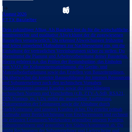
August 2026
FTTX Bauleiter
Dein zukünftiger Alltag. Als Bauleiter bist du für die wirtschaftliche,
termingerechte und qualitative Abwicklung der dir zugewiesenen
Baustellen verantwortlich. Du erkennst Abweichungen frühzeitig
und leitest umgehend Maßnahmen zur Nachbesserung ein, um die
Einhaltung der vertraglichen Vereinbarungen sicher zu stellen. Du
übernimmst die Planung und Arbeitsvorbereitung deiner Baustellen.
Hierzu gehören u.a. das Prüfen der Bestandspläne, das Einholen
von VAO, die Kolonneneinsatzplanung, die Geräte- und
Materialbedarfsplanung sowie das Erstellen von Bauzeitenplänen.
Du überwachst die korrekte Bauausführung der internen Ressourcen
und Subunternehmer nach den technischen Vorgaben
(Netzkonzepten) unserer Kunden sowie der einschlägigen
technischen Normen und Vorschriften (z.B. ZTV-A-StB, RSA21,
DIN-Normen, etc.). Du stellst die mangelfreie Ausführung,
Dokumentation der Leistungen sowie die Abnahme durch
Stadt/Kommune und unseren Kunden sicher. Du erstellst zeitnah
Aufmaße unter Berücksichtigung von Erschwernissen und rechnest
die erfassten Leistungen/Mehrkosten gegenüber unseren Kunden,
Subunternehmern und gegenüber den Städten/kommunen ab. Du
prüfst Rechnungen der Subunternehmer und Lieferscheine und