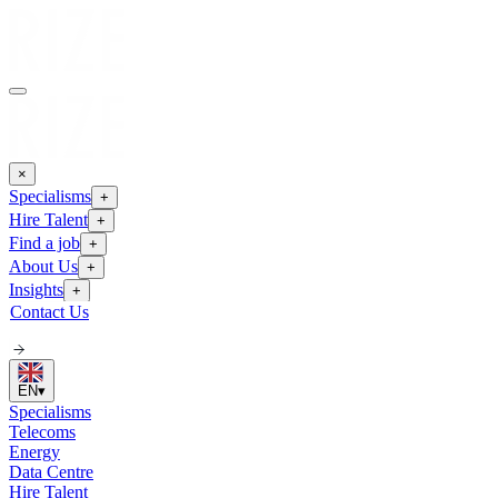
×
Specialisms
+
Hire Talent
+
Find a job
+
About Us
+
Insights
+
Contact Us
EN
▾
Specialisms
Telecoms
Energy
Data Centre
Hire Talent