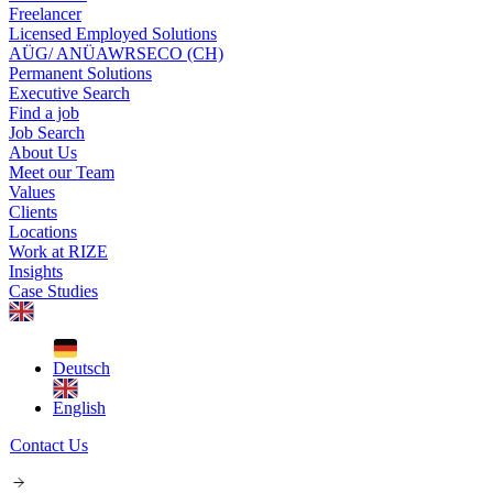
Freelancer
Licensed Employed Solutions
AÜG/ ANÜ
AWR
SECO (CH)
Permanent Solutions
Executive Search
Find a job
Job Search
About Us
Meet our Team
Values
Clients
Locations
Work at RIZE
Insights
Case Studies
Deutsch
English
Contact Us