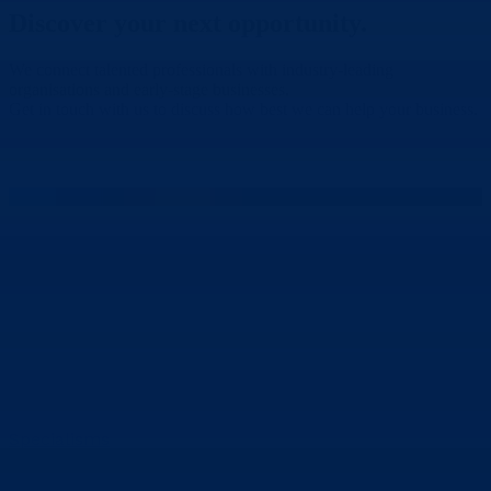
Discover your
next opportunity.
We connect talented professionals with industry-leading
organisations and early-stage businesses.
Get in touch with us to discuss how best we can help your business.
Contact Us
Specialisms
Data Centre
Telecoms