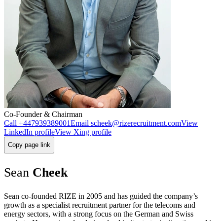
Co-Founder & Chairman
Call
+447939389001
Email
scheek@rizerecruitment.com
View
LinkedIn profile
View Xing profile
Copy page link
Sean
Cheek
Sean co-founded RIZE in 2005 and has guided the company’s
growth as a specialist recruitment partner for the telecoms and
energy sectors, with a strong focus on the German and Swiss