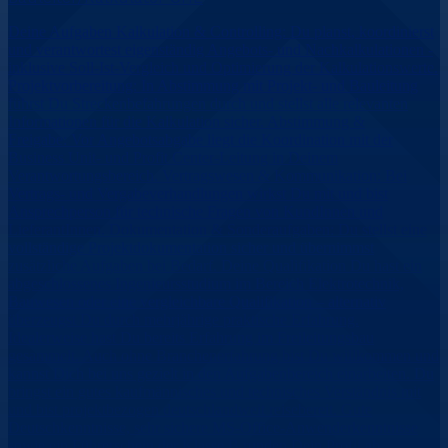
Deine Aufgaben Kalkulation & Controlling: Du planst, koordinierst
und verantwortest eigenständig Angebots- und Nachkalkulationen -
inklusive Soll-Ist-Vergleich und Optimierung der Kalkulationswerte.
Projektvorbereitung: In Abstimmung mit Projekt- und Bauleitung
führst Du Streckenbefahrungen durch und stellst alle relevanten
Informationen für die Kalkulation sicher. Abstimmung &
Freigabe: Vor Angebotsabgabe liegt die Koordination mit der
Business Unit- und Profit Center-Leitung in Deinem
Verantwortungsbereich. Vertragswesen & Kommunikation: Bei
Vertrags- und Vergabeverhandlungen wirkst Du mit und bist
Ansprechperson für technische Fragen von KundInnen und
LieferantInnen. Dokumentation & Sonderaufgaben: Du stellst eine
vollständige Projektdokumentation sicher und übernimmst
zusätzliche Aufgaben bei Bedarf. Deine Qualifikation Du hast ein
abgeschlossenes Ingenieursstudium im Bereich Elektrotechnik,
Bauwesen oder eine vergleichbare Qualifikation – alternativ
überzeugst Du durch mehrjährige praktische Erfahrung.
Idealerweise hast Du bereits Erfahrung im Freileitungsbau
gesammelt. Auch ohne Branchenerfahrung bist Du willkommen und
kannst Dich bei uns gezielt in den Aufgabenbereich einarbeiten. Du
bringst ein gutes kaufmännisches und technisches Verständnis mit
und bist projektbezogen deutschlandweit reisebereit. Gute
Deutschkenntnisse, sehr sichere MS-Office-Anwenderkenntnisse
sowie ein Führerschein der Klasse B runden Dein Profil ab.