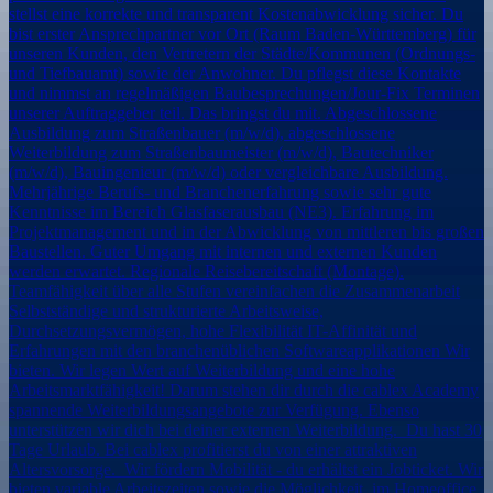
stellst eine korrekte und transparent Kostenabwicklung sicher. Du
bist erster Ansprechpartner vor Ort (Raum Baden-Württemberg) für
unseren Kunden, den Vertretern der Städte/Kommunen (Ordnungs-
und Tiefbauamt) sowie der Anwohner. Du pflegst diese Kontakte
und nimmst an regelmäßigen Baubesprechungen/Jour-Fix Terminen
unserer Auftraggeber teil. Das bringst du mit. Abgeschlossene
Ausbildung zum Straßenbauer (m/w/d), abgeschlossene
Weiterbildung zum Straßenbaumeister (m/w/d), Bautechniker
(m/w/d), Bauingenieur (m/w/d) oder vergleichbare Ausbildung.
Mehrjährige Berufs- und Branchenerfahrung sowie sehr gute
Kenntnisse im Bereich Glasfaserausbau (NE3). Erfahrung im
Projektmanagement und in der Abwicklung von mittleren bis großen
Baustellen. Guter Umgang mit internen und externen Kunden
werden erwartet. Regionale Reisebereitschaft (Montage).
Teamfähigkeit über alle Stufen vereinfachen die Zusammenarbeit
Selbstständige und strukturierte Arbeitsweise,
Durchsetzungsvermögen, hohe Flexibilität IT-Affinität und
Erfahrungen mit den branchenüblichen Softwareapplikationen Wir
bieten. Wir legen Wert auf Weiterbildung und eine hohe
Arbeitsmarktfähigkeit! Darum stehen dir durch die cablex Academy
spannende Weiterbildungsangebote zur Verfügung. Ebenso
unterstützen wir dich bei deiner externen Weiterbildung. Du hast 30
Tage Urlaub. Bei cablex profitierst du von einer attraktiven
Altersvorsorge. Wir fördern Mobilität - du erhältst ein Jobticket. Wir
bieten variable Arbeitszeiten sowie die Möglichkeit, im Homeoffice