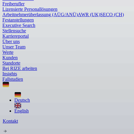
Freiberufler
Lizensierte Personallösungen
Arbeitnehmerüberlassung (AÜG/ANÜ)
AWR (UK)
SECO (CH)
Festanstellungen
Executive Search
Stellensuche
Karriereportal
Über uns
Unser Team
Werte
Kunden
Standorte
Bei RIZE arbeiten
Insights
Fallstudien
Deutsch
English
Kontakt