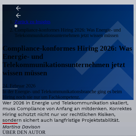
Zurück zu Insights
Compliance-konformes Hiring 2026: Was Energie- und
Telekommunikationsunternehmen jetzt wissen müssen
Compliance-konformes Hiring 2026: Was
Energie- und
Telekommunikationsunternehmen jetzt
wissen müssen
24. Februar 2026
In der Energie- und Telekommunikationsbranche ging es beim
Hiring noch nie nur um Fachkompetenz.
Wer 2026 in Energie und Telekommunikation skaliert,
muss Compliance von Anfang an mitdenken. Korrektes
Hiring schützt nicht nur vor rechtlichen Risiken,
sondern sichert auch langfristige Projektstabilität.
Martina Davison
ÜBER DEN AUTOR