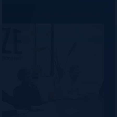
Learn more about our industry insights and expertise we’ve
accumulated over our 20+ years in the recruitment industry.