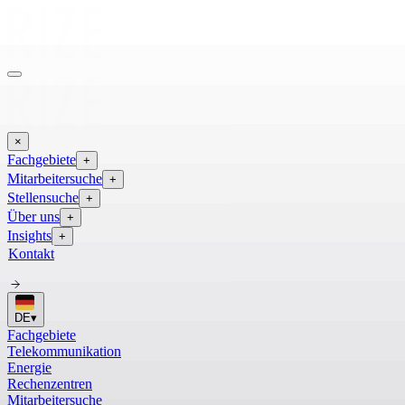
×
Fachgebiete
+
Mitarbeitersuche
+
Stellensuche
+
Über uns
+
Insights
+
Kontakt
DE
▾
Fachgebiete
Telekommunikation
Energie
Rechenzentren
Mitarbeitersuche