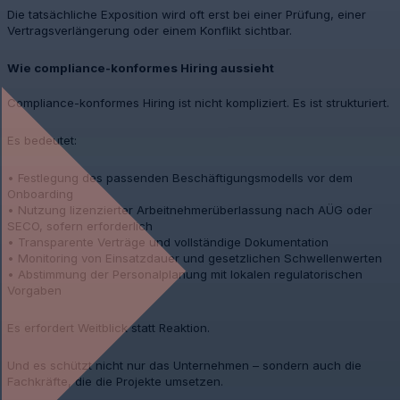
Die tatsächliche Exposition wird oft erst bei einer Prüfung, einer
Vertragsverlängerung oder einem Konflikt sichtbar.
Wie compliance-konformes Hiring aussieht
Compliance-konformes Hiring ist nicht kompliziert. Es ist strukturiert.
Es bedeutet:
• Festlegung des passenden Beschäftigungsmodells vor dem
Onboarding
• Nutzung lizenzierter Arbeitnehmerüberlassung nach AÜG oder
SECO, sofern erforderlich
• Transparente Verträge und vollständige Dokumentation
• Monitoring von Einsatzdauer und gesetzlichen Schwellenwerten
• Abstimmung der Personalplanung mit lokalen regulatorischen
Vorgaben
Es erfordert Weitblick statt Reaktion.
Und es schützt nicht nur das Unternehmen – sondern auch die
Fachkräfte, die die Projekte umsetzen.