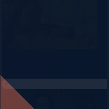
Rechenzentren
Telekommunikation
Energie
Talent-Pipelines aufbauen, bevor die
Nachfrage ihren Höhepunkt erreicht
3 August 2026