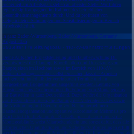
Sicherheit am Arbeitsplatz stehen an oberster Stelle. Wir führen
regelmäßig Kampagnen im Rahmen des betrieblichen
Gesundheitsmanagements durch. Und du profitierst von
zielgerichteten Schulungen und Sensibilisierungen im Bereich
Arbeitssicherheit.
in ganz Baden-Württemberg, Baden-Württemberg, Germany
August 2026
Bauleiter Freileitungsbau - 110-kV-Bahnstromleitungen
Deine Aufgaben Projektsteuerung und Bauüberwachung Du
verantwortest die Planung, Koordination und Umsetzung von
Bauprojekten im Hochbau sowie im Bereich von 110-kV-
Bahnstromanlagen. Dabei stellst Du sicher, dass die Arbeiten
fachgerecht, innerhalb der vereinbarten Termine und im
vorgesehenen Budgetrahmen ausgeführt werden. Leitung von
Baustellenteams Du übernimmst die Führung von Montageteams
auf Baustellen in ganz Deutschland. Dazu gehört die Organisation
von Personalressourcen, die Planung des Materialeinsatzes sowie
die Abstimmung und Steuerung von Nachunternehmern.
Baustellenorganisation und operative Koordination Mehrmals pro
Woche bist Du direkt auf der Baustelle präsent, koordinierst die
Montageabläufe, weist Mitarbeitende ein und sorgst dafür, dass alle
erforderlichen Qualifikationen und Sicherheitsanforderungen erfüllt
werden. Abstimmung mit Projektbeteiligten Du fungierst als zentrale