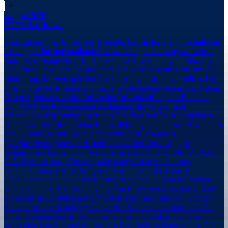
August 2026
FTTX Bauleiter
Dein zukünftiger Alltag. Als Bauleiter bist du für die wirtschaftliche,
termingerechte und qualitative Abwicklung der dir zugewiesenen
Baustellen verantwortlich. Du erkennst Abweichungen frühzeitig
und leitest umgehend Maßnahmen zur Nachbesserung ein, um die
Einhaltung der vertraglichen Vereinbarungen sicher zu stellen. Du
übernimmst die Planung und Arbeitsvorbereitung deiner Baustellen.
Hierzu gehören u.a. das Prüfen der Bestandspläne, das Einholen
von VAO, die Kolonneneinsatzplanung, die Geräte- und
Materialbedarfsplanung sowie das Erstellen von Bauzeitenplänen.
Du überwachst die korrekte Bauausführung der internen Ressourcen
und Subunternehmer nach den technischen Vorgaben
(Netzkonzepten) unserer Kunden sowie der einschlägigen
technischen Normen und Vorschriften (z.B. ZTV-A-StB, RSA21,
DIN-Normen, etc.). Du stellst die mangelfreie Ausführung,
Dokumentation der Leistungen sowie die Abnahme durch
Stadt/Kommune und unseren Kunden sicher. Du erstellst zeitnah
Aufmaße unter Berücksichtigung von Erschwernissen und rechnest
die erfassten Leistungen/Mehrkosten gegenüber unseren Kunden,
Subunternehmern und gegenüber den Städten/kommunen ab. Du
prüfst Rechnungen der Subunternehmer und Lieferscheine und
stellst eine korrekte und transparent Kostenabwicklung sicher. Du