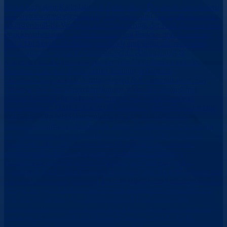
Deine Aufgaben Kalkulation & Controlling: Du planst, koordinierst
und verantwortest eigenständig Angebots- und Nachkalkulationen -
inklusive Soll-Ist-Vergleich und Optimierung der Kalkulationswerte.
Projektvorbereitung: In Abstimmung mit Projekt- und Bauleitung
führst Du Streckenbefahrungen durch und stellst alle relevanten
Informationen für die Kalkulation sicher. Abstimmung &
Freigabe: Vor Angebotsabgabe liegt die Koordination mit der
Business Unit- und Profit Center-Leitung in Deinem
Verantwortungsbereich. Vertragswesen & Kommunikation: Bei
Vertrags- und Vergabeverhandlungen wirkst Du mit und bist
Ansprechperson für technische Fragen von KundInnen und
LieferantInnen. Dokumentation & Sonderaufgaben: Du stellst eine
vollständige Projektdokumentation sicher und übernimmst
zusätzliche Aufgaben bei Bedarf. Deine Qualifikation Du hast ein
abgeschlossenes Ingenieursstudium im Bereich Elektrotechnik,
Bauwesen oder eine vergleichbare Qualifikation – alternativ
überzeugst Du durch mehrjährige praktische Erfahrung.
Idealerweise hast Du bereits Erfahrung im Freileitungsbau
gesammelt. Auch ohne Branchenerfahrung bist Du willkommen und
kannst Dich bei uns gezielt in den Aufgabenbereich einarbeiten. Du
bringst ein gutes kaufmännisches und technisches Verständnis mit
und bist projektbezogen deutschlandweit reisebereit. Gute
Deutschkenntnisse, sehr sichere MS-Office-Anwenderkenntnisse
sowie ein Führerschein der Klasse B runden Dein Profil ab.
Zahlenaffinität, Kommunikationsstärke und Teamgeist zeichnen