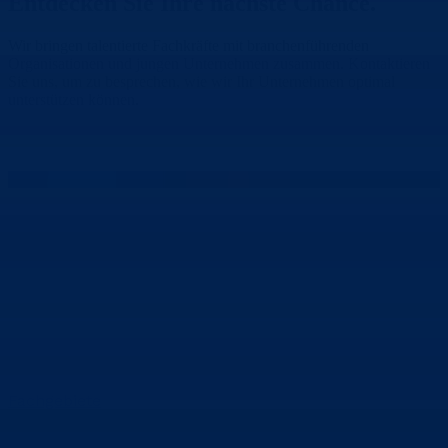
Entdecken Sie Ihre
nächste Chance.
Wir bringen talentierte Fachkräfte mit branchenführenden
Organisationen und jungen Unternehmen zusammen. Kontaktieren
Sie uns, um zu besprechen, wie wir Ihr Unternehmen optimal
unterstützen können.
Nehmen Sie Kontakt auf
Fachgebiete
Rechenzentren
Telekommunikation