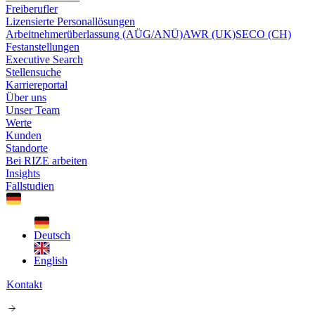
Freiberufler
Lizensierte Personallösungen
Arbeitnehmerüberlassung (AÜG/ANÜ)
AWR (UK)
SECO (CH)
Festanstellungen
Executive Search
Stellensuche
Karriereportal
Über uns
Unser Team
Werte
Kunden
Standorte
Bei RIZE arbeiten
Insights
Fallstudien
Deutsch
English
Kontakt