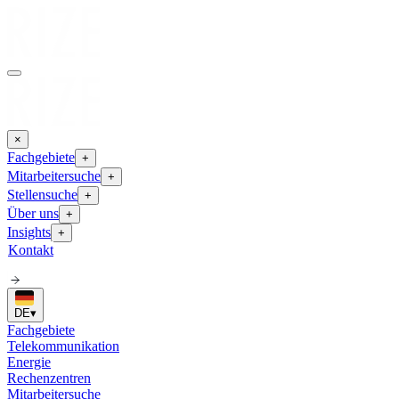
×
Fachgebiete
+
Mitarbeitersuche
+
Stellensuche
+
Über uns
+
Insights
+
Kontakt
DE
▾
Fachgebiete
Telekommunikation
Energie
Rechenzentren
Mitarbeitersuche