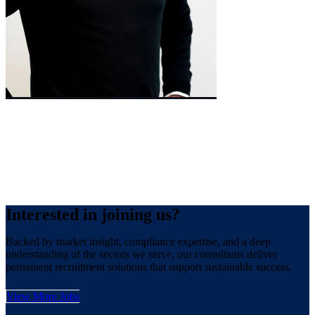
Managing Director
William
Cooney
Interested
in joining us?
Backed by market insight, compliance expertise, and a deep
understanding of the sectors we serve, our consultants deliver
permanent recruitment solutions that support sustainable success.
View More Jobs