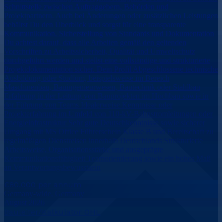
Schnittstelle zwischen Auftraggebern, Behörden und
Projektpartnern. Auch bei Änderungen oder zusätzlichen Leistungen
behältst Du den Überblick und sorgst für eine transparente
Kommunikation. Sicherstellung von Standards und Dokumentation
Du achtest darauf, dass alle Arbeiten gemäß den geltenden
Vorschriften zu Arbeitssicherheit, Qualität und Umweltschutz
durchgeführt werden und stellst eine vollständige und strukturierte
Projektdokumentation sicher. Dein Profil Abgeschlossene technische
Ausbildung oder Studium, beispielsweise im Bereich
Maschinenbau, Bauingenieurwesen, Bautechnik oder Stahlbau
Erfahrung in der Leitung von Bauprojekten im Hochbau sowie in
der Führung von Teams Idealerweise Kenntnisse oder
Projekterfahrung im Umfeld von 110-kV-Bahnstromleitungen oder
Energieinfrastruktur Sehr gute Deutschkenntnisse sowie sicherer
Umgang mit MS Office Führerschein Klasse B und Bereitschaft zu
regelmäßigen Dienstreisen innerhalb Deutschlands Strukturierte
Arbeitsweise, Organisationsstärke und ausgeprägte
Kommunikationsfähigkeit Teamorientierung sowie ein hohes Maß
an Verantwortungsbewusstsein
€80,000 per annum
Germany-wide, Germany
August 2026
Bauleiter/Kalkulator OHL