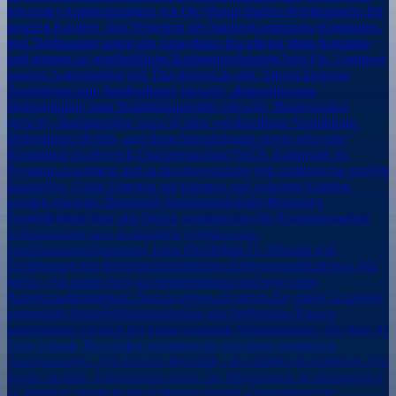
bist erster Ansprechpartner vor Ort (Raum Baden-Württemberg) für
unseren Kunden, den Vertretern der Städte/Kommunen (Ordnungs-
und Tiefbauamt) sowie der Anwohner. Du pflegst diese Kontakte
und nimmst an regelmäßigen Baubesprechungen/Jour-Fix Terminen
unserer Auftraggeber teil. Das bringst du mit. Abgeschlossene
Ausbildung zum Straßenbauer (m/w/d), abgeschlossene
Weiterbildung zum Straßenbaumeister (m/w/d), Bautechniker
(m/w/d), Bauingenieur (m/w/d) oder vergleichbare Ausbildung.
Mehrjährige Berufs- und Branchenerfahrung sowie sehr gute
Kenntnisse im Bereich Glasfaserausbau (NE3). Erfahrung im
Projektmanagement und in der Abwicklung von mittleren bis großen
Baustellen. Guter Umgang mit internen und externen Kunden
werden erwartet. Regionale Reisebereitschaft (Montage).
Teamfähigkeit über alle Stufen vereinfachen die Zusammenarbeit
Selbstständige und strukturierte Arbeitsweise,
Durchsetzungsvermögen, hohe Flexibilität IT-Affinität und
Erfahrungen mit den branchenüblichen Softwareapplikationen Wir
bieten. Wir legen Wert auf Weiterbildung und eine hohe
Arbeitsmarktfähigkeit! Darum stehen dir durch die cablex Academy
spannende Weiterbildungsangebote zur Verfügung. Ebenso
unterstützen wir dich bei deiner externen Weiterbildung. Du hast 30
Tage Urlaub. Bei cablex profitierst du von einer attraktiven
Altersvorsorge. Wir fördern Mobilität - du erhältst ein Jobticket. Wir
bieten variable Arbeitszeiten sowie die Möglichkeit, im Homeoffice
zu arbeiten, sofern es die Tätigkeit erlaubt. Gesundheit und