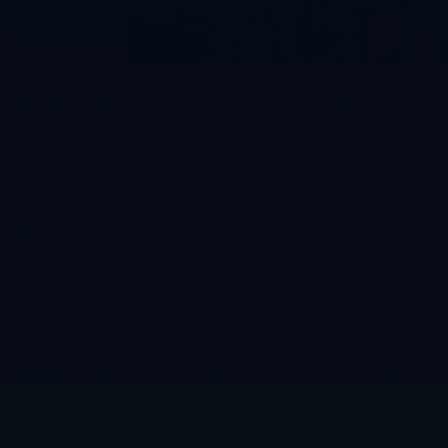
DEUTSCHLAND
+
RIZE Deutschland GmbH
info@rizerecruitment.com
+49 (0) 211 540 80 – 336
RIZE Deutschland GmbH
Kaiserswerther Straße 215
40474 Düsseldorf
Deutschland
RIZE Personalberatung GmbH