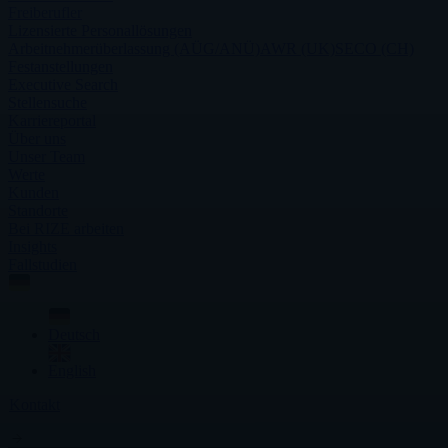
Freiberufler
Lizensierte Personallösungen
Arbeitnehmerüberlassung (AÜG/ANÜ)
AWR (UK)
SECO (CH)
Festanstellungen
Executive Search
Stellensuche
Karriereportal
Über uns
Unser Team
Werte
Kunden
Standorte
Bei RIZE arbeiten
Insights
Fallstudien
Deutsch
English
Kontakt