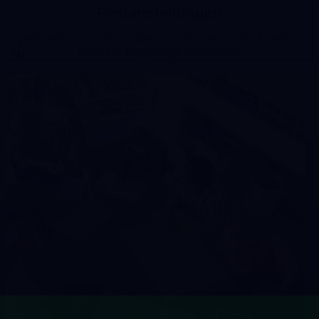
Onboarding und Risikoschutz.
Festanstellungen
Spezialisten- und Executive-Search-Services für benötigte
kritische, langfristige Positionen.