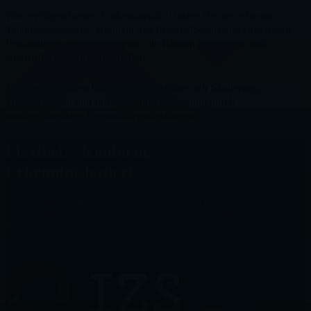
Wir verfolgen keinen Einheitsansatz. Unsere Berater erfassen
Talent-Ökosysteme, ermitteln den Personalbedarf und entwickeln
Personalmanagementstrategien, die Risiken minimieren und
langfristigen Mehrwert schaffen.
Mit über 20 Jahren Erfahrung unterstützen wir Skalierung,
Transformation und Infrastrukturbereitstellung durch
maßgeschneiderte Personaldienstleistungen.
Flexibel. Konform.
Erkenntnisbasiert.
Wir vermitteln Fachkräfte in den Bereichen Telekommunikation,
Rechenzentren und Energie. Jede Lösung wird mit Compliance,
Präzision und lokalem Know-how umgesetzt.