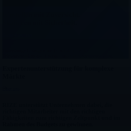
Mitarbeitersuche
Einstellen mit Zuversicht.
Skalieren mit Sicherheit.
Suche beginnen
Zuverlässige Lösungen für Tech-Talente in der
Telekommunikations-, Energie- und Rechenzentrenbranche.
Expertenunterstützung
für
komplexe
Märkte
Über uns
RIZE unterstützt Unternehmen dabei, die
richtigen Mitarbeiter mit den richtigen
Fähigkeiten zum richtigen Zeitpunkt und im
Rahmen des Budgets zu gewinnen.