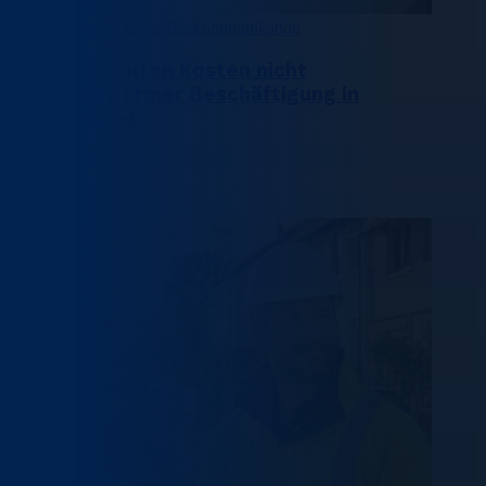
Rechenzentren
Energie
Telekommunikation
Die versteckten Kosten nicht
rechtskonformer Beschäftigung in
Deutschland
10 August 2026