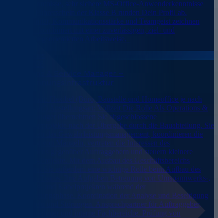
Deutschkenntnisse, sehr sichere MS-Office-Anwenderkenntnisse
sowie ein Führerschein der Klasse B runden Dein Profil ab.
Zahlenaffinität, Kommunikationsstärke und Teamgeist zeichnen
Dich aus – kombiniert mit einer zuverlässigen, ziel- und
dienstleistungsorientierten Arbeitsweise.
United States
August 2026
Operations & Service Manager –
Hochspannungsinfrastruktur
Reisetätigkeit: Flexibel (Büro, Baustelle und Homeoffice je nach
Projektbedarf) Anstellungsart: Vollzeit Die Rolle Als Operations &
Service Manager übernehmen Sie abgeschlossene
Infrastrukturprojekte nach der Übergabe durch die Bauabteilung. Sie
verantworten das Gewährleistungsmanagement, koordinieren die
Beseitigung von Mängeln, vertreten die Interessen des
Unternehmens gegenüber Auftraggebern und steuern kleinere
Operations-Projekte. Mit dem Ausbau des Geschäftsbereichs
übernehmen Sie außerdem eine wichtige Rolle beim Aufbau des
Operations-Teams. Ihre Aufgaben Betreuung von Umspannwerks-,
Freileitungs- und Kabelprojekten während der
Gewährleistungsphase. Koordination der Analyse und Beseitigung
von Mängeln und Störungen. Ansprechpartner für Auftraggeber,
Nachunternehmer und interne Fachbereiche. Prüfung von