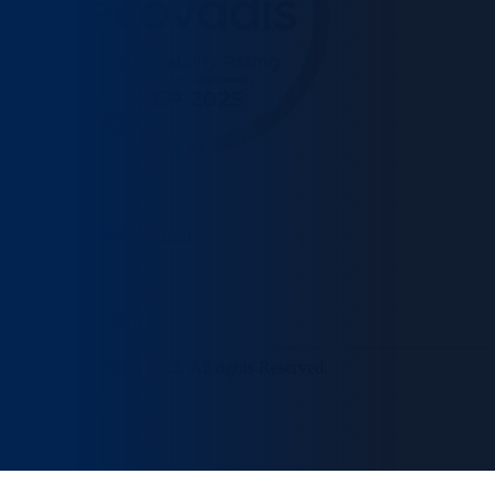
info@rizerecruitment.com
+44 (0) 208 176 6737
© Copyright RIZE 2025. All rights Reserved.
Cookie Policy
Privacy Policy
Site by