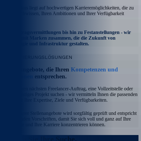
Unser Fokus liegt auf hochwertigen Karrieremöglichkeiten, die zu
Ihrem Fachwissen, Ihren Ambitionen und Ihrer Verfügbarkeit
passen.
Von Vertragsvermittlungen bis hin zu Festanstellungen - wir
arbeiten mit Marken zusammen, die die Zukunft von
Technologie und Infrastruktur gestalten.
REKRUTIERUNGSLÖSUNGEN
Stellenangebote, die Ihren
Kompetenzen und
Ambitionen
entsprechen.
Ob Sie Ihren nächsten Freelancer-Auftrag, eine Vollzeitstelle oder
ein langfristiges Projekt suchen - wir vermitteln Ihnen die passenden
Stellen für Ihre Expertise, Ziele und Verfügbarkeiten.
Jedes unserer Stellenangebote wird sorgfältig geprüft und entspricht
den geltenden Vorschriften, damit Sie sich voll und ganz auf Ihre
Ergebnisse und Ihre Karriere konzentrieren können.
Starten Sie Ihre
Suche.