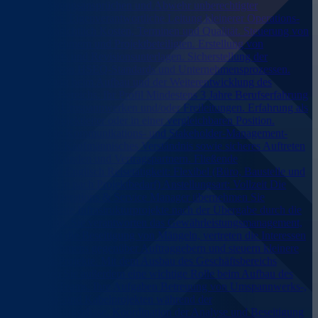
Gewährleistungsansprüchen und Abwehr unberechtigter
Forderungen. Eigenverantwortliche Leitung kleinerer Operations-
Projekte hinsichtlich Kosten, Terminen und Qualität. Steuerung von
Nachunternehmern und Projektbeteiligten. Erstellung von
Projektreports und Revisionsunterlagen. Sicherstellung der
Einhaltung von HSEQ-Standards und Unternehmensprozessen.
Unterstützung beim Aufbau und der Weiterentwicklung des
Operations-Bereichs. Ihr Profil Mindestens 3 Jahre Berufserfahrung
im Bau von Umspannwerken und/oder Freileitungen. Erfahrung als
Bauleiter, Projektleiter oder in einer vergleichbaren Position.
Ausgeprägte Kommunikations- und Stakeholder-Management-
Fähigkeiten. Kaufmännisches Verständnis sowie sicheres Auftreten
gegenüber Kunden und Vertragspartnern. Fließende
Deutsch und Englisch Reisetätigkeit: Flexibel (Büro, Baustelle und
Homeoffice je nach Projektbedarf) Anstellungsart: Vollzeit Die
Rolle Als Operations & Service Manager übernehmen Sie
abgeschlossene Infrastrukturprojekte nach der Übergabe durch die
Bauabteilung. Sie verantworten das Gewährleistungsmanagement,
koordinieren die Beseitigung von Mängeln, vertreten die Interessen
des Unternehmens gegenüber Auftraggebern und steuern kleinere
Operations-Projekte. Mit dem Ausbau des Geschäftsbereichs
übernehmen Sie außerdem eine wichtige Rolle beim Aufbau des
Operations-Teams. Ihre Aufgaben Betreuung von Umspannwerks-,
Freileitungs- und Kabelprojekten während der
Gewährleistungsphase. Koordination der Analyse und Beseitigung