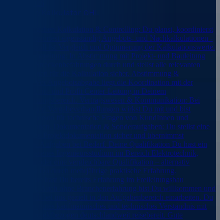
August 2026
Bauleiter/Kalkulator OHL
Deine Aufgaben Kalkulation & Controlling: Du planst, koordinierst
und verantwortest eigenständig Angebots- und Nachkalkulationen -
inklusive Soll-Ist-Vergleich und Optimierung der Kalkulationswerte.
Projektvorbereitung: In Abstimmung mit Projekt- und Bauleitung
führst Du Streckenbefahrungen durch und stellst alle relevanten
Informationen für die Kalkulation sicher. Abstimmung &
Freigabe: Vor Angebotsabgabe liegt die Koordination mit der
Business Unit- und Profit Center-Leitung in Deinem
Verantwortungsbereich. Vertragswesen & Kommunikation: Bei
Vertrags- und Vergabeverhandlungen wirkst Du mit und bist
Ansprechperson für technische Fragen von KundInnen und
LieferantInnen. Dokumentation & Sonderaufgaben: Du stellst eine
vollständige Projektdokumentation sicher und übernimmst
zusätzliche Aufgaben bei Bedarf. Deine Qualifikation Du hast ein
abgeschlossenes Ingenieursstudium im Bereich Elektrotechnik,
Bauwesen oder eine vergleichbare Qualifikation – alternativ
überzeugst Du durch mehrjährige praktische Erfahrung.
Idealerweise hast Du bereits Erfahrung im Freileitungsbau
gesammelt. Auch ohne Branchenerfahrung bist Du willkommen und
kannst Dich bei uns gezielt in den Aufgabenbereich einarbeiten. Du
bringst ein gutes kaufmännisches und technisches Verständnis mit
und bist projektbezogen deutschlandweit reisebereit. Gute