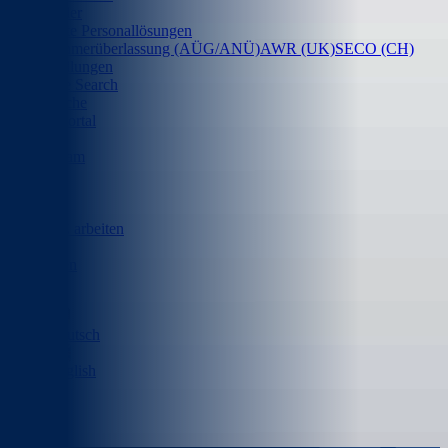
Freiberufler
Lizensierte Personallösungen
Arbeitnehmerüberlassung (AÜG/ANÜ)
AWR (UK)
SECO (CH)
Festanstellungen
Executive Search
Stellensuche
Karriereportal
Über uns
Unser Team
Werte
Kunden
Standorte
Bei RIZE arbeiten
Insights
Fallstudien
Deutsch
English
Kontakt