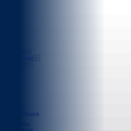
×
Fachgebiete
+
Mitarbeitersuche
+
Stellensuche
+
Über uns
+
Insights
+
Kontakt
DE
▾
Fachgebiete
Telekommunikation
Energie
Rechenzentren
Mitarbeitersuche