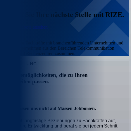
Stellensuche
Finden Sie Ihre nächste Stelle
mit RIZE.
Stellenangebote ansehen
Wir bringen Fachkräfte mit branchenführenden Unternehmen und
jungen Unternehmen aus den Bereichen Telekommunikation,
Energie und Rechenzentren zusammen.
VORSTELLUNG
Karrieremöglichkeiten, die zu
Ihren
Fähigkeiten
passen.
Über uns
Wir verlassen uns nicht auf Massen-Jobbörsen.
Rize baut langfristige Beziehungen zu Fachkräften auf,
verfolgt ihre Entwicklung und berät sie bei jedem Schritt.