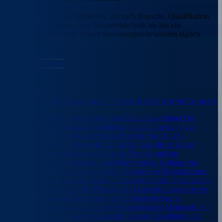
Nutzen Sie unsere Suchfunktion, um nach Branche, Qualifikation
und Standort zu filtern. Von Netzwerktechnik bis hin zur
Softwarebereitstellung - unsere Stellenangebote werden täglich
aktualisiert.
Mehr Jobs ansehen
August 2026
Bauleiter Freileitungsbau - 110-kV-Bahnstromleitungen
Deine Aufgaben Projektsteuerung und Bauüberwachung Du
verantwortest die Planung, Koordination und Umsetzung von
Bauprojekten im Hochbau sowie im Bereich von 110-kV-
Bahnstromanlagen. Dabei stellst Du sicher, dass die Arbeiten
fachgerecht, innerhalb der vereinbarten Termine und im
vorgesehenen Budgetrahmen ausgeführt werden. Leitung von
Baustellenteams Du übernimmst die Führung von Montageteams
auf Baustellen in ganz Deutschland. Dazu gehört die Organisation
von Personalressourcen, die Planung des Materialeinsatzes sowie
die Abstimmung und Steuerung von Nachunternehmern.
Baustellenorganisation und operative Koordination Mehrmals pro
Woche bist Du direkt auf der Baustelle präsent, koordinierst die