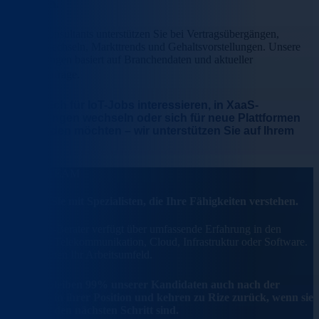
verlaufen
.
Unsere Consultants unterstützen Sie bei Vertragsübergängen,
Standortwechseln, Markttrends und Gehaltsvorstellungen. Unsere
Empfehlungen basiert auf Branchendaten und aktueller
Marktnachfrage.
Ob Sie sich für IoT-Jobs interessieren, in XaaS-
Umgebungen wechseln oder sich für neue Plattformen
weiterbilden möchten – wir unterstützen Sie auf Ihrem
Weg
.
UNSER TEAM
Arbeiten Sie mit
Spezialisten,
die
Ihre Fähigkeiten verstehen.
Jeder Rize-Berater verfügt über umfassende Erfahrung in den
Bereichen Telekommunikation, Cloud, Infrastruktur oder Software.
Wir verstehen Ihr Arbeitsumfeld
.
Deshalb bleiben 99% unserer Kandidaten auch nach der
Probezeit in ihrer Position und kehren zu Rize zurück, wenn sie
bereit für den nächsten Schritt sind.