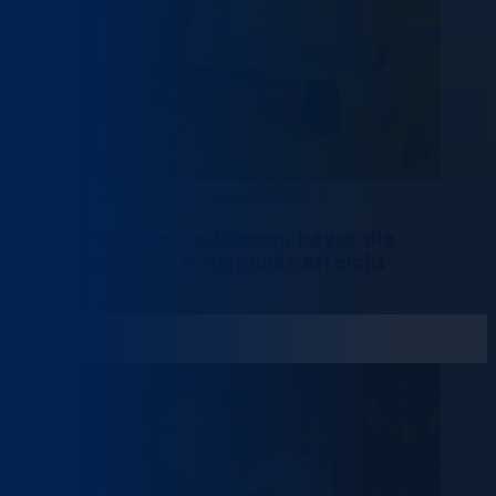
Rechenzentren
Telekommunikation
Energie
Talent-Pipelines aufbauen, bevor die
Nachfrage ihren Höhepunkt erreicht
3 August 2026