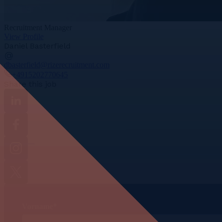
Recruitment Manager
View Profile
Daniel Basterfield
dbasterfield@rizerecruitment.com
+4915202770645
Share this job
Linkedin
Facebook
Instagram
Twitter
Vorname