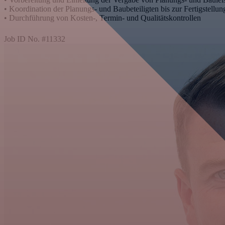
• Koordination der Planungs- und Baubeteiligten bis zur Fertigstellun
• Durchführung von Kosten-, Termin- und Qualitätskontrollen
Job ID No.
#
11332