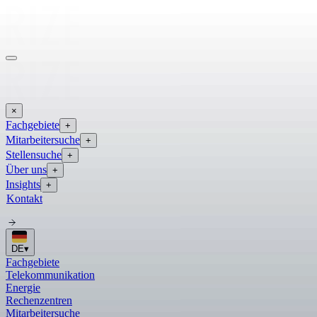
×
Fachgebiete
+
Mitarbeitersuche
+
Stellensuche
+
Über uns
+
Insights
+
Kontakt
DE
▾
Fachgebiete
Telekommunikation
Energie
Rechenzentren
Mitarbeitersuche