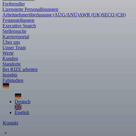
Freiberufler
Lizensierte Personallösungen
Arbeitnehmerüberlassung (AÜG/ANÜ)
AWR (UK)
SECO (CH)
Festanstellungen
Executive Search
Stellensuche
Karriereportal
Über uns
Unser Team
Werte
Kunden
Standorte
Bei RIZE arbeiten
Insights
Fallstudien
Deutsch
English
Kontakt