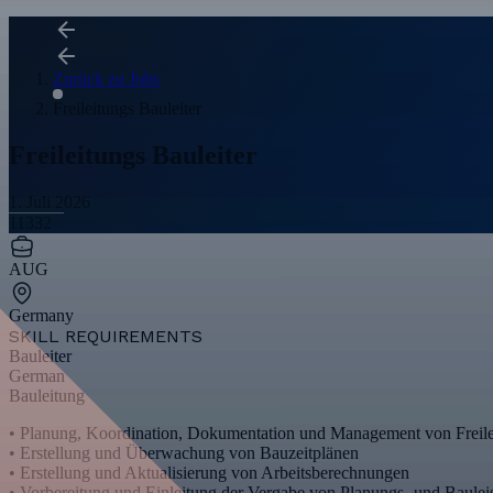
Zurück zu Jobs
Freileitungs Bauleiter
Freileitungs Bauleiter
1. Juli 2026
11332
AUG
Germany
SKILL REQUIREMENTS
Bauleiter
German
Bauleitung
• Planung, Koordination, Dokumentation und Management von Freile
• Erstellung und Überwachung von Bauzeitplänen
• Erstellung und Aktualisierung von Arbeitsberechnungen
• Vorbereitung und Einleitung der Vergabe von Planungs- und Baulei