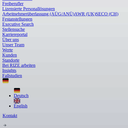
Freiberufler
Lizensierte Personallösungen
Arbeitnehmerüberlassung (AÜG/ANÜ)
AWR (UK)
SECO (CH)
Festanstellungen
Executive Search
Stellensuche
Karriereportal
Über uns
Unser Team
Werte
Kunden
Standorte
Bei RIZE arbeiten
Insights
Fallstudien
Deutsch
English
Kontakt