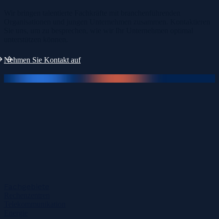
Wir bringen talentierte Fachkräfte mit branchenführenden
Organisationen und jungen Unternehmen zusammen. Kontaktieren
Sie uns, um zu besprechen, wie wir Ihr Unternehmen optimal
unterstützen können.
Nehmen Sie Kontakt auf
Fachgebiete
Rechenzentren
Telekommunikation
Energie