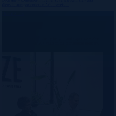
Dich aus – kombiniert mit einer zuverlässigen, ziel- und
dienstleistungsorientierten Arbeitsweise.
United States
We provide real results.
Learn more about our industry insights and expertise we’ve
accumulated over our 20+ years in the recruitment industry.