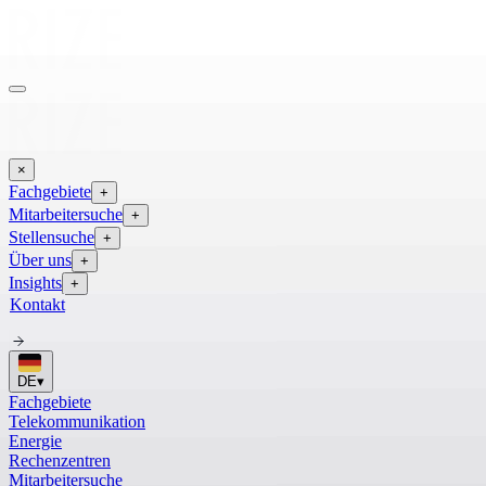
×
Fachgebiete
+
Mitarbeitersuche
+
Stellensuche
+
Über uns
+
Insights
+
Kontakt
DE
▾
Fachgebiete
Telekommunikation
Energie
Rechenzentren
Mitarbeitersuche