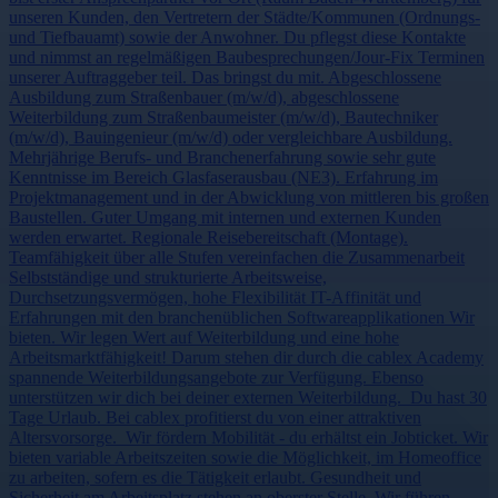
unseren Kunden, den Vertretern der Städte/Kommunen (Ordnungs-
und Tiefbauamt) sowie der Anwohner. Du pflegst diese Kontakte
und nimmst an regelmäßigen Baubesprechungen/Jour-Fix Terminen
unserer Auftraggeber teil. Das bringst du mit. Abgeschlossene
Ausbildung zum Straßenbauer (m/w/d), abgeschlossene
Weiterbildung zum Straßenbaumeister (m/w/d), Bautechniker
(m/w/d), Bauingenieur (m/w/d) oder vergleichbare Ausbildung.
Mehrjährige Berufs- und Branchenerfahrung sowie sehr gute
Kenntnisse im Bereich Glasfaserausbau (NE3). Erfahrung im
Projektmanagement und in der Abwicklung von mittleren bis großen
Baustellen. Guter Umgang mit internen und externen Kunden
werden erwartet. Regionale Reisebereitschaft (Montage).
Teamfähigkeit über alle Stufen vereinfachen die Zusammenarbeit
Selbstständige und strukturierte Arbeitsweise,
Durchsetzungsvermögen, hohe Flexibilität IT-Affinität und
Erfahrungen mit den branchenüblichen Softwareapplikationen Wir
bieten. Wir legen Wert auf Weiterbildung und eine hohe
Arbeitsmarktfähigkeit! Darum stehen dir durch die cablex Academy
spannende Weiterbildungsangebote zur Verfügung. Ebenso
unterstützen wir dich bei deiner externen Weiterbildung. Du hast 30
Tage Urlaub. Bei cablex profitierst du von einer attraktiven
Altersvorsorge. Wir fördern Mobilität - du erhältst ein Jobticket. Wir
bieten variable Arbeitszeiten sowie die Möglichkeit, im Homeoffice
zu arbeiten, sofern es die Tätigkeit erlaubt. Gesundheit und
Sicherheit am Arbeitsplatz stehen an oberster Stelle. Wir führen