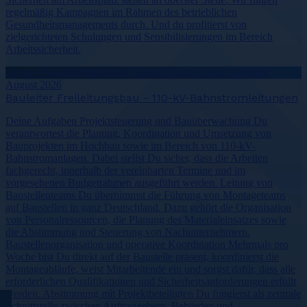
regelmäßig Kampagnen im Rahmen des betrieblichen
Gesundheitsmanagements durch. Und du profitierst von
zielgerichteten Schulungen und Sensibilisierungen im Bereich
Arbeitssicherheit.
in ganz Baden-Württemberg, Baden-Württemberg, Germany
August 2026
Bauleiter Freileitungsbau - 110-kV-Bahnstromleitungen
Deine Aufgaben Projektsteuerung und Bauüberwachung Du
verantwortest die Planung, Koordination und Umsetzung von
Bauprojekten im Hochbau sowie im Bereich von 110-kV-
Bahnstromanlagen. Dabei stellst Du sicher, dass die Arbeiten
fachgerecht, innerhalb der vereinbarten Termine und im
vorgesehenen Budgetrahmen ausgeführt werden. Leitung von
Baustellenteams Du übernimmst die Führung von Montageteams
auf Baustellen in ganz Deutschland. Dazu gehört die Organisation
von Personalressourcen, die Planung des Materialeinsatzes sowie
die Abstimmung und Steuerung von Nachunternehmern.
Baustellenorganisation und operative Koordination Mehrmals pro
Woche bist Du direkt auf der Baustelle präsent, koordinierst die
Montageabläufe, weist Mitarbeitende ein und sorgst dafür, dass alle
erforderlichen Qualifikationen und Sicherheitsanforderungen erfüllt
werden. Abstimmung mit Projektbeteiligten Du fungierst als zentrale
Schnittstelle zwischen Auftraggebern, Behörden und