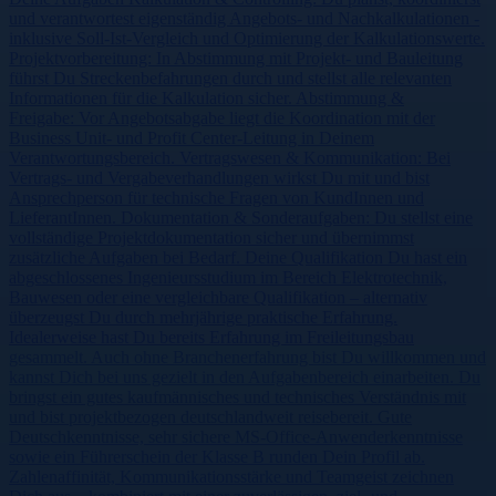
und verantwortest eigenständig Angebots- und Nachkalkulationen -
inklusive Soll-Ist-Vergleich und Optimierung der Kalkulationswerte.
Projektvorbereitung: In Abstimmung mit Projekt- und Bauleitung
führst Du Streckenbefahrungen durch und stellst alle relevanten
Informationen für die Kalkulation sicher. Abstimmung &
Freigabe: Vor Angebotsabgabe liegt die Koordination mit der
Business Unit- und Profit Center-Leitung in Deinem
Verantwortungsbereich. Vertragswesen & Kommunikation: Bei
Vertrags- und Vergabeverhandlungen wirkst Du mit und bist
Ansprechperson für technische Fragen von KundInnen und
LieferantInnen. Dokumentation & Sonderaufgaben: Du stellst eine
vollständige Projektdokumentation sicher und übernimmst
zusätzliche Aufgaben bei Bedarf. Deine Qualifikation Du hast ein
abgeschlossenes Ingenieursstudium im Bereich Elektrotechnik,
Bauwesen oder eine vergleichbare Qualifikation – alternativ
überzeugst Du durch mehrjährige praktische Erfahrung.
Idealerweise hast Du bereits Erfahrung im Freileitungsbau
gesammelt. Auch ohne Branchenerfahrung bist Du willkommen und
kannst Dich bei uns gezielt in den Aufgabenbereich einarbeiten. Du
bringst ein gutes kaufmännisches und technisches Verständnis mit
und bist projektbezogen deutschlandweit reisebereit. Gute
Deutschkenntnisse, sehr sichere MS-Office-Anwenderkenntnisse
sowie ein Führerschein der Klasse B runden Dein Profil ab.
Zahlenaffinität, Kommunikationsstärke und Teamgeist zeichnen