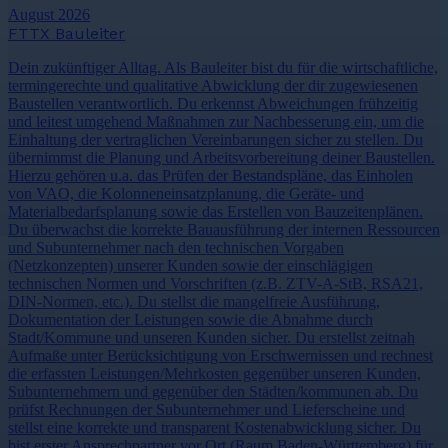
August 2026
FTTX Bauleiter
Dein zukünftiger Alltag. Als Bauleiter bist du für die wirtschaftliche,
termingerechte und qualitative Abwicklung der dir zugewiesenen
Baustellen verantwortlich. Du erkennst Abweichungen frühzeitig
und leitest umgehend Maßnahmen zur Nachbesserung ein, um die
Einhaltung der vertraglichen Vereinbarungen sicher zu stellen. Du
übernimmst die Planung und Arbeitsvorbereitung deiner Baustellen.
Hierzu gehören u.a. das Prüfen der Bestandspläne, das Einholen
von VAO, die Kolonneneinsatzplanung, die Geräte- und
Materialbedarfsplanung sowie das Erstellen von Bauzeitenplänen.
Du überwachst die korrekte Bauausführung der internen Ressourcen
und Subunternehmer nach den technischen Vorgaben
(Netzkonzepten) unserer Kunden sowie der einschlägigen
technischen Normen und Vorschriften (z.B. ZTV-A-StB, RSA21,
DIN-Normen, etc.). Du stellst die mangelfreie Ausführung,
Dokumentation der Leistungen sowie die Abnahme durch
Stadt/Kommune und unseren Kunden sicher. Du erstellst zeitnah
Aufmaße unter Berücksichtigung von Erschwernissen und rechnest
die erfassten Leistungen/Mehrkosten gegenüber unseren Kunden,
Subunternehmern und gegenüber den Städten/kommunen ab. Du
prüfst Rechnungen der Subunternehmer und Lieferscheine und
stellst eine korrekte und transparent Kostenabwicklung sicher. Du
bist erster Ansprechpartner vor Ort (Raum Baden-Württemberg) für