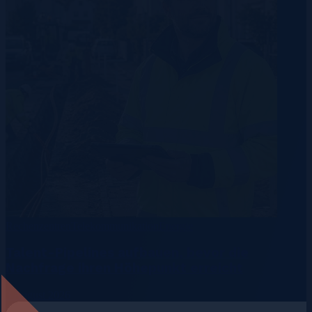
Rechenzentren
Telekommunikation
Energie
Talent-Pipelines aufbauen, bevor die
Nachfrage ihren Höhepunkt erreicht
3 August 2026