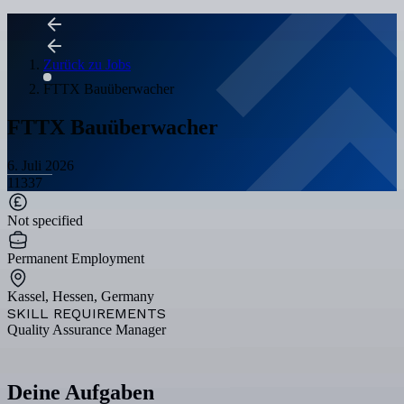
Zurück zu Jobs
FTTX Bauüberwacher
FTTX Bauüberwacher
6. Juli 2026
11337
Not specified
Permanent Employment
Kassel, Hessen, Germany
SKILL REQUIREMENTS
Quality Assurance Manager
Deine Aufgaben