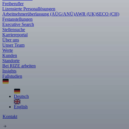
Freiberufler
Lizensierte Personallösungen
Arbeitnehmerüberlassung (AÜG/ANÜ)
AWR (UK)
SECO (CH)
Festanstellungen
Executive Search
Stellensuche
Karriereportal
Über uns
Unser Team
Werte
Kunden
Standorte
Bei RIZE arbeiten
Insights
Fallstudien
Deutsch
English
Kontakt