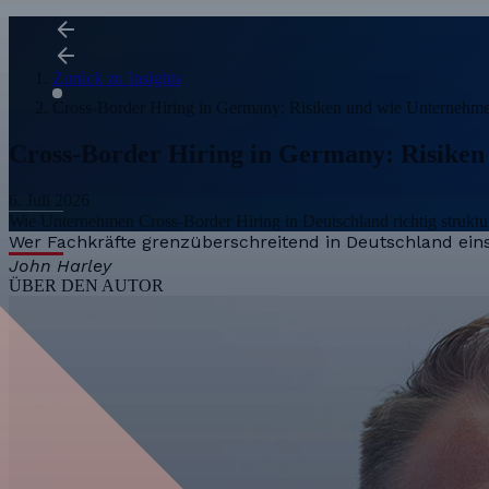
Zurück zu Insights
Cross-Border Hiring in Germany: Risiken und wie Unternehme
Cross-Border Hiring in Germany: Risiken
6. Juli 2026
Wie Unternehmen Cross-Border Hiring in Deutschland richtig struktu
Wer Fachkräfte grenzüberschreitend in Deutschland eins
John Harley
ÜBER DEN AUTOR