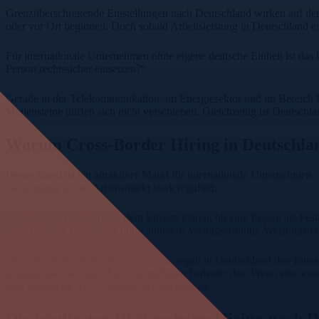
Grenzüberschreitende Einstellungen nach Deutschland wirken auf den er
oder vor Ort beginnen. Doch sobald Arbeitsleistung in Deutschland erb
Für internationale Unternehmen ohne eigene deutsche Einheit ist das 
Person rechtssicher einsetzen?“
Gerade in der Telekommunikation, im Energiesektor und im Bereich Da
Meilensteine dürfen sich nicht verschieben. Gleichzeitig ist Deutsch
Warum Cross-Border Hiring in Deutschland
Deutschland ist ein attraktiver Markt für internationale Unternehme
Gleichzeitig ist der Arbeitsmarkt stark reguliert.
Unternehmen müssen vor dem Einsatz klären, ob eine Person als Festan
Entscheidung beeinflusst unter anderem Vertragsstruktur, Weisungsrec
Das Arbeitnehmerüberlassungsgesetz regelt in Deutschland den Einsa
dokumentiert werden. Für Unternehmen bedeutet das: Wenn eine extern
eine lizenzierte AÜG-Struktur erforderlich ist.