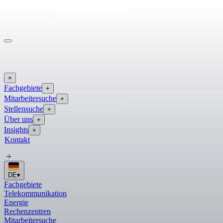
×
Fachgebiete
+
Mitarbeitersuche
+
Stellensuche
+
Über uns
+
Insights
+
Kontakt
DE
▾
Fachgebiete
Telekommunikation
Energie
Rechenzentren
Mitarbeitersuche