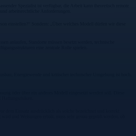
sender Spezialist ist verfügbar, die Arbeit kann theoretisch remote
 und arbeitsrechtliche Anforderungen.
erson einstellen?“ Sondern: „Über welches Modell dürfen wir diese
ssen anlaufen, Standorte müssen besetzt werden, technische
igungsstrukturen eine zentrale Rolle spielen.
kausbau, Energiewende und kritischer technischer Umgebung ist hoch.
ssung oder über ein anderes Modell eingesetzt werden soll. Diese
d Haftungsrisiken.
r dem Einsatz ausdrücklich als solche bezeichnet und korrekt
rt wird und Weisungen erhält, muss sehr genau geprüft werden, ob