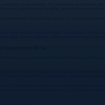
sten Blick oft unkompliziert. Ein Unternehmen hat ein Projekt, ein pas
racht wird, gelten bestimmte rechtliche, sozialversicherungsrechtliche
besonders relevant. Denn die Frage ist nicht nur: „Können wir diese P
ta Centres entstehen häufig kurzfristige Personalbedarfe. Projekte mü
land ein Markt, in dem Compliance, Dokumentation und korrekte Beschäft
 anspruchsvoll ist
n. Die Nachfrage nach erfahrenen Fachkräften in Infrastruktur, Netzwer
gestellte, Freelancer, entsandte Arbeitskraft, über Arbeitnehmerüberla
ht, Payroll, Sozialversicherung, Steuerpflicht, Arbeitsgenehmigung un
tz von Leiharbeitnehmern. Dabei müssen Arbeitnehmerüberlassungen vo
e Person wie ein interner Mitarbeitender in die Organisation integrie