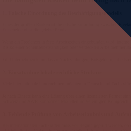
Die häufigsten Risiken beim Hiring nach 
1. Falsche Einordnung des Beschäftigungsmodells
Eines der größten Risiken ist die falsche Einordnung zwischen Freelan
Entscheidend ist die gelebte Praxis.
Wenn ein Freelancer in feste Arbeitszeiten eingebunden wird, interne W
Risiko einer Scheinselbstständigkeit oder verdeckten Arbeitnehmerüb
Für Unternehmen kann das zu Nachzahlungen, Bußgeldern, arbeitsrec
2. Einsatz ohne lokale rechtliche Struktur
Viele internationale Unternehmen möchten in Deutschland Fachkräfte 
Je nach Einsatz kann eine Lösung über einen lizenzierten Partner si
Schweiz und AWR-konformen Modellen im Vereinigten Königreich. Dad
3. Fehlende Prüfung von Arbeitserlaubnis und Aufent
Bei internationalen Fachkräften muss vor Beginn geprüft werden, ob 
offizielle Portal „Make it in Germany“ stellen Informationen zum Z