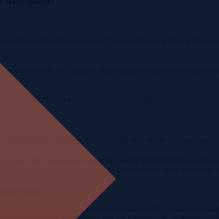
Deutschland
ce, Arbeitnehmerüberlassung und Festanstellung. Ein Vertrag allein ents
eisungen erhält, mit Firmen-E-Mail arbeitet, in Teams eingebettet ist u
erlassung entstehen.
htlichen Ansprüchen und Reputationsrisiken führen.
einsetzen, ohne direkt eine eigene GmbH oder Niederlassung zu gründe
nnvoll sein. RIZE unterstützt beispielsweise mit AÜG/ANÜ-lizenzierte
urch können Unternehmen Fachkräfte einsetzen, ohne sofort eine eig
haltsstatus
eine Person in Deutschland arbeiten darf. Das betrifft besonders Kand
ugang zum deutschen Arbeitsmarkt und zur Zustimmung der Bundesagentur