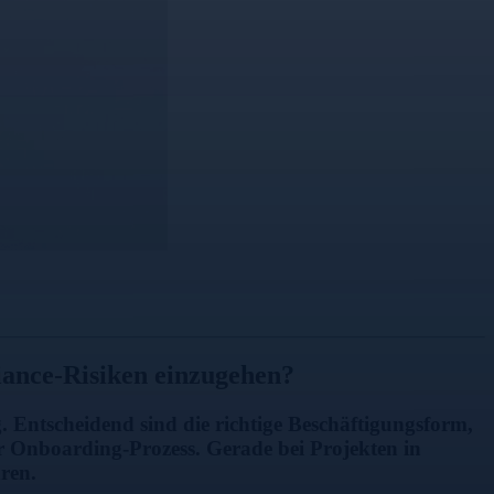
iance-Risiken einzugehen?
. Entscheidend sind die richtige Beschäftigungsform,
er Onboarding-Prozess. Gerade bei Projekten in
hren.