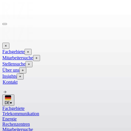
×
Fachgebiete
+
Mitarbeitersuche
+
Stellensuche
+
Über uns
+
Insights
+
Kontakt
DE
▾
Fachgebiete
Telekommunikation
Energie
Rechenzentren
Mitarbeitersuche