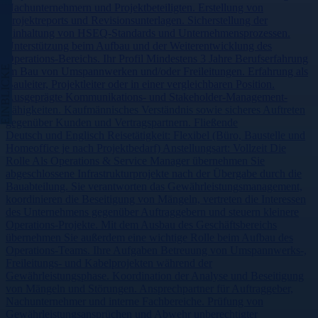
Nachunternehmern und Projektbeteiligten. Erstellung von
Projektreports und Revisionsunterlagen. Sicherstellung der
Einhaltung von HSEQ-Standards und Unternehmensprozessen.
Unterstützung beim Aufbau und der Weiterentwicklung des
Operations-Bereichs. Ihr Profil Mindestens 3 Jahre Berufserfahrung
EINBLICKE
im Bau von Umspannwerken und/oder Freileitungen. Erfahrung als
Bauleiter, Projektleiter oder in einer vergleichbaren Position.
Ausgeprägte Kommunikations- und Stakeholder-Management-
Fähigkeiten. Kaufmännisches Verständnis sowie sicheres Auftreten
gegenüber Kunden und Vertragspartnern. Fließende
Deutsch und Englisch Reisetätigkeit: Flexibel (Büro, Baustelle und
Homeoffice je nach Projektbedarf) Anstellungsart: Vollzeit Die
Rolle Als Operations & Service Manager übernehmen Sie
abgeschlossene Infrastrukturprojekte nach der Übergabe durch die
Bauabteilung. Sie verantworten das Gewährleistungsmanagement,
koordinieren die Beseitigung von Mängeln, vertreten die Interessen
des Unternehmens gegenüber Auftraggebern und steuern kleinere
Operations-Projekte. Mit dem Ausbau des Geschäftsbereichs
übernehmen Sie außerdem eine wichtige Rolle beim Aufbau des
Operations-Teams. Ihre Aufgaben Betreuung von Umspannwerks-,
Freileitungs- und Kabelprojekten während der
Gewährleistungsphase. Koordination der Analyse und Beseitigung
von Mängeln und Störungen. Ansprechpartner für Auftraggeber,
Nachunternehmer und interne Fachbereiche. Prüfung von
Gewährleistungsansprüchen und Abwehr unberechtigter