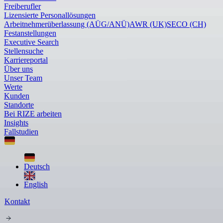
Freiberufler
Lizensierte Personallösungen
Arbeitnehmerüberlassung (AÜG/ANÜ)
AWR (UK)
SECO (CH)
Festanstellungen
Executive Search
Stellensuche
Karriereportal
Über uns
Unser Team
Werte
Kunden
Standorte
Bei RIZE arbeiten
Insights
Fallstudien
Deutsch
English
Kontakt