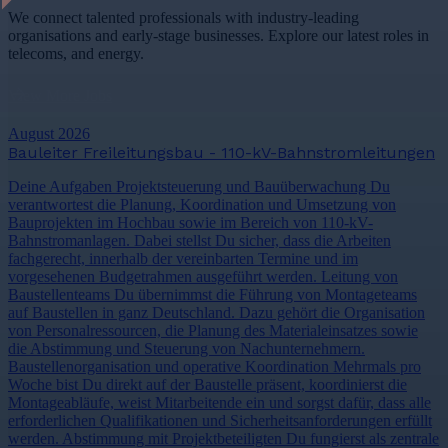
We connect talented professionals with industry-leading
organisations and early-stage businesses. Explore our latest roles in
telecoms, and energy.
View More Jobs
August 2026
Bauleiter Freileitungsbau - 110-kV-Bahnstromleitungen
Deine Aufgaben Projektsteuerung und Bauüberwachung Du
verantwortest die Planung, Koordination und Umsetzung von
Bauprojekten im Hochbau sowie im Bereich von 110-kV-
Bahnstromanlagen. Dabei stellst Du sicher, dass die Arbeiten
fachgerecht, innerhalb der vereinbarten Termine und im
vorgesehenen Budgetrahmen ausgeführt werden. Leitung von
Baustellenteams Du übernimmst die Führung von Montageteams
auf Baustellen in ganz Deutschland. Dazu gehört die Organisation
von Personalressourcen, die Planung des Materialeinsatzes sowie
die Abstimmung und Steuerung von Nachunternehmern.
Baustellenorganisation und operative Koordination Mehrmals pro
Woche bist Du direkt auf der Baustelle präsent, koordinierst die
Montageabläufe, weist Mitarbeitende ein und sorgst dafür, dass alle
erforderlichen Qualifikationen und Sicherheitsanforderungen erfüllt
werden. Abstimmung mit Projektbeteiligten Du fungierst als zentrale