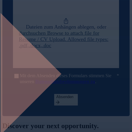
Dateien zum Anhängen ablegen, oder
durchsuchen
Browse to attach file for
Resume / CV Upload. Allowed file types:
.pdf,.docx,.doc
Mit dem Absenden dieses Formulars stimmen Sie
unseren
Datenschutzbestimmungen zu
.
Absenden
Discover your
next opportunity.