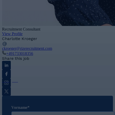
Recruitment Consultant
View Profile
Charlotte Kroeger
ckroeger@rizerecruitment.com
+491733018356
Share this job
Linkedin
Facebook
Instagram
Twitter
Vorname