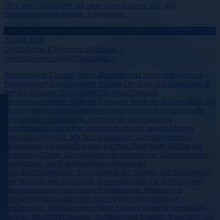
Dich aus – kombiniert mit einer zuverlässigen, ziel- und
dienstleistungsorientierten Arbeitsweise.
United States
August 2026
Operations & Service Manager –
Hochspannungsinfrastruktur
Reisetätigkeit: Flexibel (Büro, Baustelle und Homeoffice je nach
Projektbedarf) Anstellungsart: Vollzeit Die Rolle Als Operations &
Service Manager übernehmen Sie abgeschlossene
Infrastrukturprojekte nach der Übergabe durch die Bauabteilung. Sie
verantworten das Gewährleistungsmanagement, koordinieren die
Beseitigung von Mängeln, vertreten die Interessen des
Unternehmens gegenüber Auftraggebern und steuern kleinere
Operations-Projekte. Mit dem Ausbau des Geschäftsbereichs
übernehmen Sie außerdem eine wichtige Rolle beim Aufbau des
Operations-Teams. Ihre Aufgaben Betreuung von Umspannwerks-,
Freileitungs- und Kabelprojekten während der
Gewährleistungsphase. Koordination der Analyse und Beseitigung
von Mängeln und Störungen. Ansprechpartner für Auftraggeber,
Nachunternehmer und interne Fachbereiche. Prüfung von
Gewährleistungsansprüchen und Abwehr unberechtigter
Forderungen. Eigenverantwortliche Leitung kleinerer Operations-
Projekte hinsichtlich Kosten, Terminen und Qualität. Steuerung von