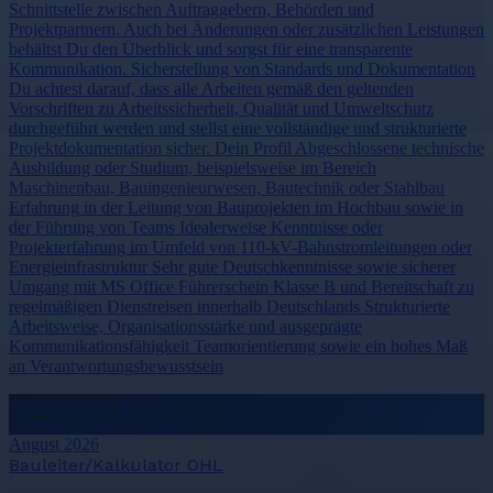
Schnittstelle zwischen Auftraggebern, Behörden und
Projektpartnern. Auch bei Änderungen oder zusätzlichen Leistungen
behältst Du den Überblick und sorgst für eine transparente
Kommunikation. Sicherstellung von Standards und Dokumentation
Du achtest darauf, dass alle Arbeiten gemäß den geltenden
Vorschriften zu Arbeitssicherheit, Qualität und Umweltschutz
durchgeführt werden und stellst eine vollständige und strukturierte
Projektdokumentation sicher. Dein Profil Abgeschlossene technische
Ausbildung oder Studium, beispielsweise im Bereich
Maschinenbau, Bauingenieurwesen, Bautechnik oder Stahlbau
Erfahrung in der Leitung von Bauprojekten im Hochbau sowie in
der Führung von Teams Idealerweise Kenntnisse oder
Projekterfahrung im Umfeld von 110-kV-Bahnstromleitungen oder
Energieinfrastruktur Sehr gute Deutschkenntnisse sowie sicherer
Umgang mit MS Office Führerschein Klasse B und Bereitschaft zu
regelmäßigen Dienstreisen innerhalb Deutschlands Strukturierte
Arbeitsweise, Organisationsstärke und ausgeprägte
Kommunikationsfähigkeit Teamorientierung sowie ein hohes Maß
an Verantwortungsbewusstsein
€80,000 per annum
Germany-wide, Germany
August 2026
Bauleiter/Kalkulator OHL