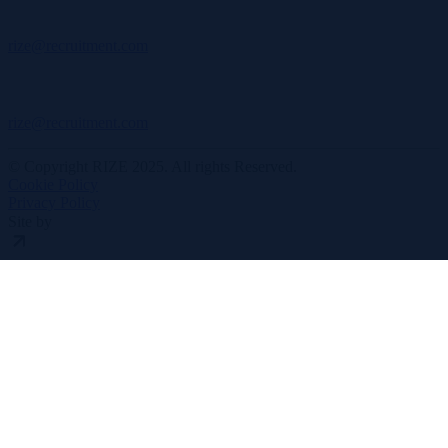
rize@recruitment.com
rize@recruitment.com
© Copyright RIZE 2025. All rights Reserved.
Cookie Policy
Privacy Policy
Site by