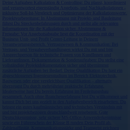
Deine Aufgaben Kalkulation & Controlling: Du planst, koordinierst
und verantwortest eigenständig Angebots- und Nachkalkulationen -
inklusive Soll-Ist-Vergleich und Optimierung der Kalkulationswerte.
Projektvorbereitung: In Abstimmung mit Projekt- und Bauleitung
führst Du Streckenbefahrungen durch und stellst alle relevanten
Informationen für die Kalkulation sicher. Abstimmung &
Freigabe: Vor Angebotsabgabe liegt die Koordination mit der
Business Unit- und Profit Center-Leitung in Deinem
Verantwortungsbereich. Vertragswesen & Kommunikation: Bei
Vertrags- und Vergabeverhandlungen wirkst Du mit und bist
Ansprechperson für technische Fragen von KundInnen und
LieferantInnen. Dokumentation & Sonderaufgaben: Du stellst eine
vollständige Projektdokumentation sicher und übernimmst
zusätzliche Aufgaben bei Bedarf. Deine Qualifikation Du hast ein
abgeschlossenes Ingenieursstudium im Bereich Elektrotechnik,
Bauwesen oder eine vergleichbare Qualifikation – alternativ
überzeugst Du durch mehrjährige praktische Erfahrung.
Idealerweise hast Du bereits Erfahrung im Freileitungsbau
gesammelt. Auch ohne Branchenerfahrung bist Du willkommen und
kannst Dich bei uns gezielt in den Aufgabenbereich einarbeiten. Du
bringst ein gutes kaufmännisches und technisches Verständnis mit
und bist projektbezogen deutschlandweit reisebereit. Gute
Deutschkenntnisse, sehr sichere MS-Office-Anwenderkenntnisse
sowie ein Führerschein der Klasse B runden Dein Profil ab.
Zahlenaffinität, Kommunikationsstärke und Teamgeist zeichnen