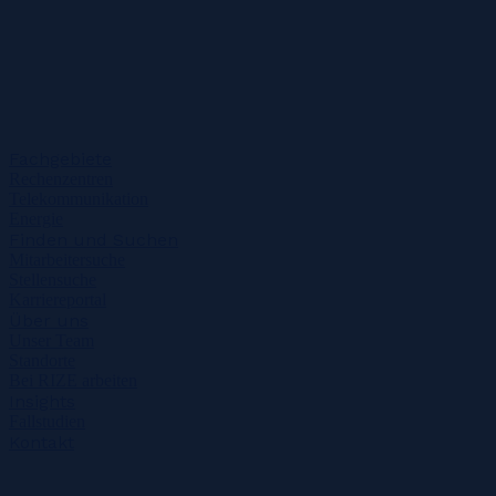
Fachgebiete
Rechenzentren
Telekommunikation
Energie
Finden und Suchen
Mitarbeitersuche
Stellensuche
Karriereportal
Über uns
Unser Team
Standorte
Bei RIZE arbeiten
Insights
Fallstudien
Kontakt