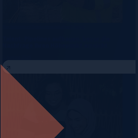
Rechenzentren
Telekommunikation
Energie
Talent-Pipelines aufbauen, bevor die
Nachfrage ihren Höhepunkt erreicht
3 August 2026