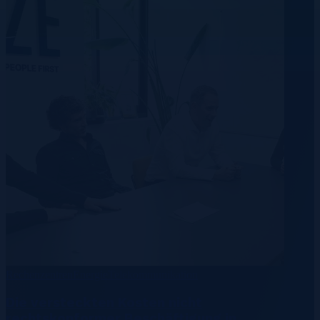
Rechenzentren
Energie
Telekommunikation
Die versteckten Kosten nicht
rechtskonformer Beschäftigung in