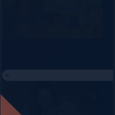
Rechenzentren
Telekommunikation
Energie
Talent-Pipelines aufbauen, bevor die
Nachfrage ihren Höhepunkt erreicht
3 August 2026