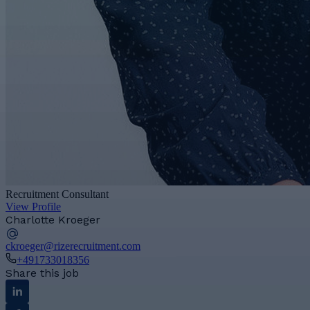
Recruitment Consultant
View Profile
Charlotte Kroeger
ckroeger@rizerecruitment.com
+491733018356
Share this job
Linkedin
Facebook