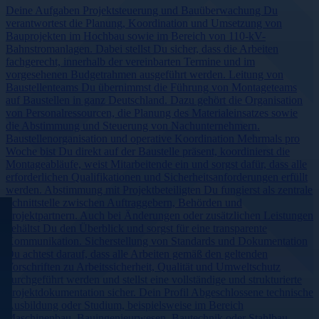
Deine Aufgaben Projektsteuerung und Bauüberwachung Du
verantwortest die Planung, Koordination und Umsetzung von
Bauprojekten im Hochbau sowie im Bereich von 110-kV-
Bahnstromanlagen. Dabei stellst Du sicher, dass die Arbeiten
fachgerecht, innerhalb der vereinbarten Termine und im
vorgesehenen Budgetrahmen ausgeführt werden. Leitung von
Baustellenteams Du übernimmst die Führung von Montageteams
auf Baustellen in ganz Deutschland. Dazu gehört die Organisation
von Personalressourcen, die Planung des Materialeinsatzes sowie
die Abstimmung und Steuerung von Nachunternehmern.
Baustellenorganisation und operative Koordination Mehrmals pro
Woche bist Du direkt auf der Baustelle präsent, koordinierst die
Montageabläufe, weist Mitarbeitende ein und sorgst dafür, dass alle
erforderlichen Qualifikationen und Sicherheitsanforderungen erfüllt
werden. Abstimmung mit Projektbeteiligten Du fungierst als zentrale
Schnittstelle zwischen Auftraggebern, Behörden und
Projektpartnern. Auch bei Änderungen oder zusätzlichen Leistungen
behältst Du den Überblick und sorgst für eine transparente
Kommunikation. Sicherstellung von Standards und Dokumentation
Du achtest darauf, dass alle Arbeiten gemäß den geltenden
Vorschriften zu Arbeitssicherheit, Qualität und Umweltschutz
durchgeführt werden und stellst eine vollständige und strukturierte
Projektdokumentation sicher. Dein Profil Abgeschlossene technische
Ausbildung oder Studium, beispielsweise im Bereich
Maschinenbau, Bauingenieurwesen, Bautechnik oder Stahlbau