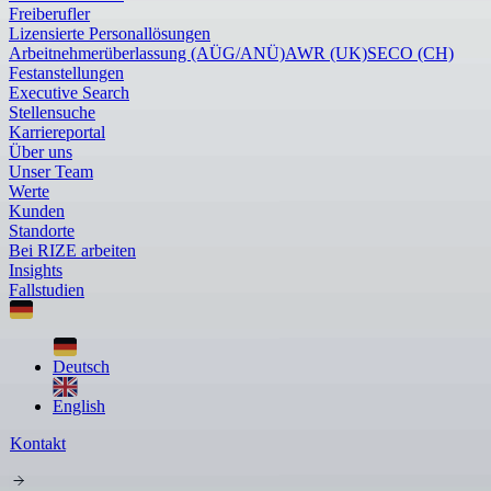
Freiberufler
Lizensierte Personallösungen
Arbeitnehmerüberlassung (AÜG/ANÜ)
AWR (UK)
SECO (CH)
Festanstellungen
Executive Search
Stellensuche
Karriereportal
Über uns
Unser Team
Werte
Kunden
Standorte
Bei RIZE arbeiten
Insights
Fallstudien
Deutsch
English
Kontakt