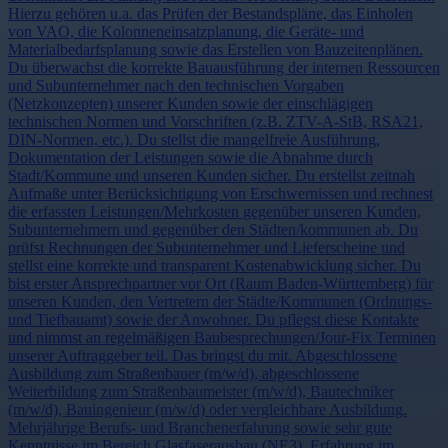
Hierzu gehören u.a. das Prüfen der Bestandspläne, das Einholen
von VAO, die Kolonneneinsatzplanung, die Geräte- und
Materialbedarfsplanung sowie das Erstellen von Bauzeitenplänen.
Du überwachst die korrekte Bauausführung der internen Ressourcen
und Subunternehmer nach den technischen Vorgaben
(Netzkonzepten) unserer Kunden sowie der einschlägigen
technischen Normen und Vorschriften (z.B. ZTV-A-StB, RSA21,
DIN-Normen, etc.). Du stellst die mangelfreie Ausführung,
Dokumentation der Leistungen sowie die Abnahme durch
Stadt/Kommune und unseren Kunden sicher. Du erstellst zeitnah
Aufmaße unter Berücksichtigung von Erschwernissen und rechnest
die erfassten Leistungen/Mehrkosten gegenüber unseren Kunden,
Subunternehmern und gegenüber den Städten/kommunen ab. Du
prüfst Rechnungen der Subunternehmer und Lieferscheine und
stellst eine korrekte und transparent Kostenabwicklung sicher. Du
bist erster Ansprechpartner vor Ort (Raum Baden-Württemberg) für
unseren Kunden, den Vertretern der Städte/Kommunen (Ordnungs-
und Tiefbauamt) sowie der Anwohner. Du pflegst diese Kontakte
und nimmst an regelmäßigen Baubesprechungen/Jour-Fix Terminen
unserer Auftraggeber teil. Das bringst du mit. Abgeschlossene
Ausbildung zum Straßenbauer (m/w/d), abgeschlossene
Weiterbildung zum Straßenbaumeister (m/w/d), Bautechniker
(m/w/d), Bauingenieur (m/w/d) oder vergleichbare Ausbildung.
Mehrjährige Berufs- und Branchenerfahrung sowie sehr gute
Kenntnisse im Bereich Glasfaserausbau (NE3). Erfahrung im