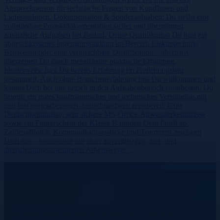
Ansprechperson für technische Fragen von KundInnen und
LieferantInnen. Dokumentation & Sonderaufgaben: Du stellst eine
vollständige Projektdokumentation sicher und übernimmst
zusätzliche Aufgaben bei Bedarf. Deine Qualifikation Du hast ein
abgeschlossenes Ingenieursstudium im Bereich Elektrotechnik,
Bauwesen oder eine vergleichbare Qualifikation – alternativ
überzeugst Du durch mehrjährige praktische Erfahrung.
Idealerweise hast Du bereits Erfahrung im Freileitungsbau
gesammelt. Auch ohne Branchenerfahrung bist Du willkommen und
kannst Dich bei uns gezielt in den Aufgabenbereich einarbeiten. Du
bringst ein gutes kaufmännisches und technisches Verständnis mit
und bist projektbezogen deutschlandweit reisebereit. Gute
Deutschkenntnisse, sehr sichere MS-Office-Anwenderkenntnisse
sowie ein Führerschein der Klasse B runden Dein Profil ab.
Zahlenaffinität, Kommunikationsstärke und Teamgeist zeichnen
Dich aus – kombiniert mit einer zuverlässigen, ziel- und
dienstleistungsorientierten Arbeitsweise.
United States
We provide real results.
Learn more about our industry insights and expertise we’ve