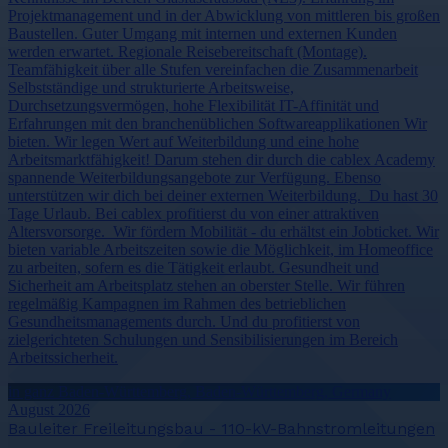
Projektmanagement und in der Abwicklung von mittleren bis großen
Baustellen. Guter Umgang mit internen und externen Kunden
werden erwartet. Regionale Reisebereitschaft (Montage).
Teamfähigkeit über alle Stufen vereinfachen die Zusammenarbeit
Selbstständige und strukturierte Arbeitsweise,
Durchsetzungsvermögen, hohe Flexibilität IT-Affinität und
Erfahrungen mit den branchenüblichen Softwareapplikationen Wir
bieten. Wir legen Wert auf Weiterbildung und eine hohe
Arbeitsmarktfähigkeit! Darum stehen dir durch die cablex Academy
spannende Weiterbildungsangebote zur Verfügung. Ebenso
unterstützen wir dich bei deiner externen Weiterbildung. Du hast 30
Tage Urlaub. Bei cablex profitierst du von einer attraktiven
Altersvorsorge. Wir fördern Mobilität - du erhältst ein Jobticket. Wir
bieten variable Arbeitszeiten sowie die Möglichkeit, im Homeoffice
zu arbeiten, sofern es die Tätigkeit erlaubt. Gesundheit und
Sicherheit am Arbeitsplatz stehen an oberster Stelle. Wir führen
regelmäßig Kampagnen im Rahmen des betrieblichen
Gesundheitsmanagements durch. Und du profitierst von
zielgerichteten Schulungen und Sensibilisierungen im Bereich
Arbeitssicherheit.
in ganz Baden-Württemberg, Baden-Württemberg, Germany
August 2026
Bauleiter Freileitungsbau - 110-kV-Bahnstromleitungen