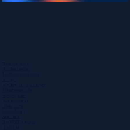
Fachgebiete
Rechenzentren
Telekommunikation
Energie
Finden und Suchen
Mitarbeitersuche
Stellensuche
Karriereportal
Über uns
Unser Team
Standorte
Bei RIZE arbeiten
Insights