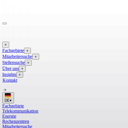
×
Fachgebiete
+
Mitarbeitersuche
+
Stellensuche
+
Über uns
+
Insights
+
Kontakt
DE
▾
Fachgebiete
Telekommunikation
Energie
Rechenzentren
Mitarbeitersuche