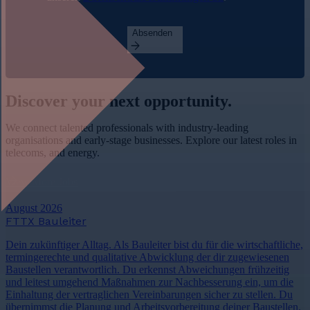
Absenden
Discover your
next opportunity.
We connect talented professionals with industry-leading
organisations and early-stage businesses. Explore our latest roles in
telecoms, and energy.
View More Jobs
August 2026
FTTX Bauleiter
Dein zukünftiger Alltag. Als Bauleiter bist du für die wirtschaftliche,
termingerechte und qualitative Abwicklung der dir zugewiesenen
Baustellen verantwortlich. Du erkennst Abweichungen frühzeitig
und leitest umgehend Maßnahmen zur Nachbesserung ein, um die
Einhaltung der vertraglichen Vereinbarungen sicher zu stellen. Du
übernimmst die Planung und Arbeitsvorbereitung deiner Baustellen.