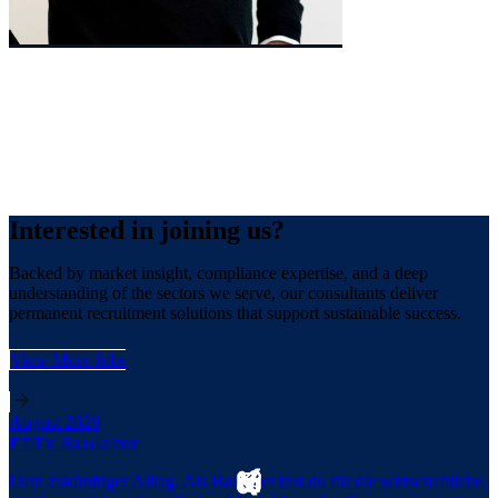
Managing Director
William
Cooney
Interested
in joining us?
Backed by market insight, compliance expertise, and a deep
understanding of the sectors we serve, our consultants deliver
permanent recruitment solutions that support sustainable success.
View More Jobs
August 2026
FTTX Bauleiter
Dein zukünftiger Alltag. Als Bauleiter bist du für die wirtschaftliche,