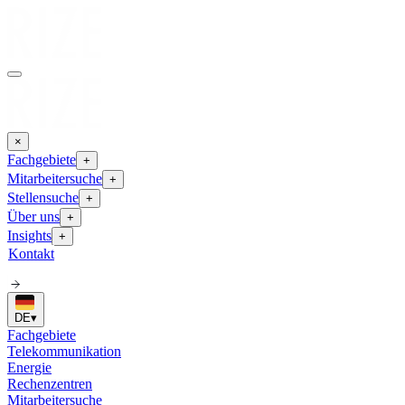
×
Fachgebiete
+
Mitarbeitersuche
+
Stellensuche
+
Über uns
+
Insights
+
Kontakt
DE
▾
Fachgebiete
Telekommunikation
Energie
Rechenzentren
Mitarbeitersuche