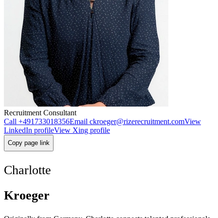
Recruitment Consultant
Call
+491733018356
Email
ckroeger@rizerecruitment.com
View
LinkedIn profile
View Xing profile
Copy page link
Charlotte
Kroeger