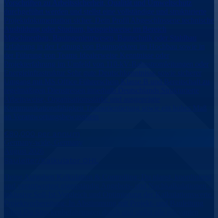
Vorschriften zu Arbeitssicherheit, Qualität und Umweltschutz
durchgeführt werden und stellst eine vollständige und strukturierte
Projektdokumentation sicher. Dein Profil Abgeschlossene technische
Ausbildung oder Studium, beispielsweise im Bereich
Maschinenbau, Bauingenieurwesen, Bautechnik oder Stahlbau
Erfahrung in der Leitung von Bauprojekten im Hochbau sowie in
der Führung von Teams Idealerweise Kenntnisse oder
Projekterfahrung im Umfeld von 110-kV-Bahnstromleitungen oder
Energieinfrastruktur Sehr gute Deutschkenntnisse sowie sicherer
Umgang mit MS Office Führerschein Klasse B und Bereitschaft zu
regelmäßigen Dienstreisen innerhalb Deutschlands Strukturierte
Arbeitsweise, Organisationsstärke und ausgeprägte
Kommunikationsfähigkeit Teamorientierung sowie ein hohes Maß
an Verantwortungsbewusstsein
€80,000 per annum
Germany-wide, Germany
August 2026
Bauleiter/Kalkulator OHL
Deine Aufgaben Kalkulation & Controlling: Du planst, koordinierst
und verantwortest eigenständig Angebots- und Nachkalkulationen -
inklusive Soll-Ist-Vergleich und Optimierung der Kalkulationswerte.
Projektvorbereitung: In Abstimmung mit Projekt- und Bauleitung
führst Du Streckenbefahrungen durch und stellst alle relevanten