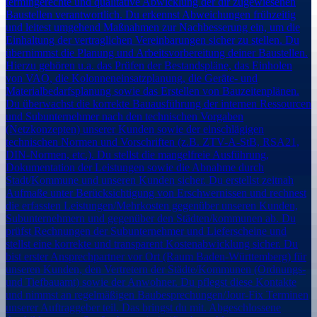
termingerechte und qualitative Abwicklung der dir zugewiesenen
Baustellen verantwortlich. Du erkennst Abweichungen frühzeitig
und leitest umgehend Maßnahmen zur Nachbesserung ein, um die
Einhaltung der vertraglichen Vereinbarungen sicher zu stellen. Du
übernimmst die Planung und Arbeitsvorbereitung deiner Baustellen.
Hierzu gehören u.a. das Prüfen der Bestandspläne, das Einholen
von VAO, die Kolonneneinsatzplanung, die Geräte- und
Materialbedarfsplanung sowie das Erstellen von Bauzeitenplänen.
Du überwachst die korrekte Bauausführung der internen Ressourcen
und Subunternehmer nach den technischen Vorgaben
(Netzkonzepten) unserer Kunden sowie der einschlägigen
technischen Normen und Vorschriften (z.B. ZTV-A-StB, RSA21,
DIN-Normen, etc.). Du stellst die mangelfreie Ausführung,
Dokumentation der Leistungen sowie die Abnahme durch
Stadt/Kommune und unseren Kunden sicher. Du erstellst zeitnah
Aufmaße unter Berücksichtigung von Erschwernissen und rechnest
die erfassten Leistungen/Mehrkosten gegenüber unseren Kunden,
Subunternehmern und gegenüber den Städten/kommunen ab. Du
prüfst Rechnungen der Subunternehmer und Lieferscheine und
stellst eine korrekte und transparent Kostenabwicklung sicher. Du
bist erster Ansprechpartner vor Ort (Raum Baden-Württemberg) für
unseren Kunden, den Vertretern der Städte/Kommunen (Ordnungs-
und Tiefbauamt) sowie der Anwohner. Du pflegst diese Kontakte
und nimmst an regelmäßigen Baubesprechungen/Jour-Fix Terminen
unserer Auftraggeber teil. Das bringst du mit. Abgeschlossene