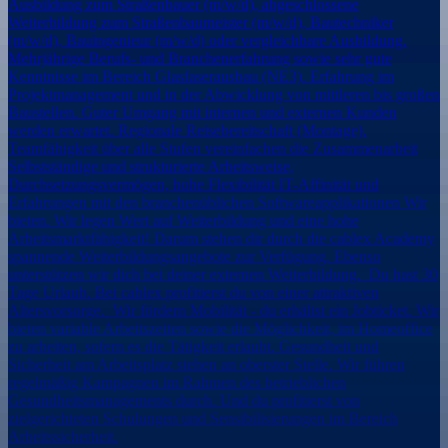
Ausbildung zum Straßenbauer (m/w/d), abgeschlossene
Weiterbildung zum Straßenbaumeister (m/w/d), Bautechniker
(m/w/d), Bauingenieur (m/w/d) oder vergleichbare Ausbildung.
Mehrjährige Berufs- und Branchenerfahrung sowie sehr gute
Kenntnisse im Bereich Glasfaserausbau (NE3). Erfahrung im
Projektmanagement und in der Abwicklung von mittleren bis großen
Baustellen. Guter Umgang mit internen und externen Kunden
werden erwartet. Regionale Reisebereitschaft (Montage).
Teamfähigkeit über alle Stufen vereinfachen die Zusammenarbeit
Selbstständige und strukturierte Arbeitsweise,
Durchsetzungsvermögen, hohe Flexibilität IT-Affinität und
Erfahrungen mit den branchenüblichen Softwareapplikationen Wir
bieten. Wir legen Wert auf Weiterbildung und eine hohe
Arbeitsmarktfähigkeit! Darum stehen dir durch die cablex Academy
spannende Weiterbildungsangebote zur Verfügung. Ebenso
unterstützen wir dich bei deiner externen Weiterbildung. Du hast 30
Tage Urlaub. Bei cablex profitierst du von einer attraktiven
Altersvorsorge. Wir fördern Mobilität - du erhältst ein Jobticket. Wir
bieten variable Arbeitszeiten sowie die Möglichkeit, im Homeoffice
zu arbeiten, sofern es die Tätigkeit erlaubt. Gesundheit und
Sicherheit am Arbeitsplatz stehen an oberster Stelle. Wir führen
regelmäßig Kampagnen im Rahmen des betrieblichen
Gesundheitsmanagements durch. Und du profitierst von
zielgerichteten Schulungen und Sensibilisierungen im Bereich
Arbeitssicherheit.