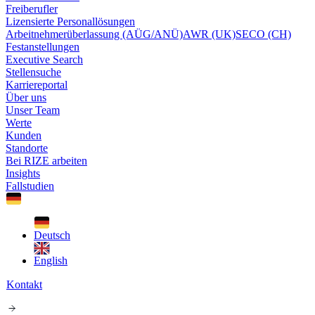
Freiberufler
Lizensierte Personallösungen
Arbeitnehmerüberlassung (AÜG/ANÜ)
AWR (UK)
SECO (CH)
Festanstellungen
Executive Search
Stellensuche
Karriereportal
Über uns
Unser Team
Werte
Kunden
Standorte
Bei RIZE arbeiten
Insights
Fallstudien
Deutsch
English
Kontakt