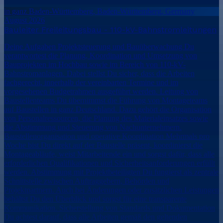
in ganz Baden-Württemberg, Baden-Württemberg, Germany
August 2026
Bauleiter Freileitungsbau - 110-kV-Bahnstromleitungen
Deine Aufgaben Projektsteuerung und Bauüberwachung Du
verantwortest die Planung, Koordination und Umsetzung von
Bauprojekten im Hochbau sowie im Bereich von 110-kV-
Bahnstromanlagen. Dabei stellst Du sicher, dass die Arbeiten
fachgerecht, innerhalb der vereinbarten Termine und im
vorgesehenen Budgetrahmen ausgeführt werden. Leitung von
Baustellenteams Du übernimmst die Führung von Montageteams
auf Baustellen in ganz Deutschland. Dazu gehört die Organisation
von Personalressourcen, die Planung des Materialeinsatzes sowie
die Abstimmung und Steuerung von Nachunternehmern.
Baustellenorganisation und operative Koordination Mehrmals pro
Woche bist Du direkt auf der Baustelle präsent, koordinierst die
Montageabläufe, weist Mitarbeitende ein und sorgst dafür, dass alle
erforderlichen Qualifikationen und Sicherheitsanforderungen erfüllt
werden. Abstimmung mit Projektbeteiligten Du fungierst als zentrale
Schnittstelle zwischen Auftraggebern, Behörden und
Projektpartnern. Auch bei Änderungen oder zusätzlichen Leistungen
behältst Du den Überblick und sorgst für eine transparente
Kommunikation. Sicherstellung von Standards und Dokumentation
Du achtest darauf, dass alle Arbeiten gemäß den geltenden