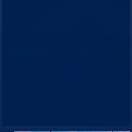
Informationen für die Kalkulation sicher. Abstimmung &
Freigabe: Vor Angebotsabgabe liegt die Koordination mit der
Business Unit- und Profit Center-Leitung in Deinem
Verantwortungsbereich. Vertragswesen & Kommunikation: Bei
Vertrags- und Vergabeverhandlungen wirkst Du mit und bist
Ansprechperson für technische Fragen von KundInnen und
LieferantInnen. Dokumentation & Sonderaufgaben: Du stellst eine
vollständige Projektdokumentation sicher und übernimmst
zusätzliche Aufgaben bei Bedarf. Deine Qualifikation Du hast ein
abgeschlossenes Ingenieursstudium im Bereich Elektrotechnik,
Bauwesen oder eine vergleichbare Qualifikation – alternativ
überzeugst Du durch mehrjährige praktische Erfahrung.
Idealerweise hast Du bereits Erfahrung im Freileitungsbau
gesammelt. Auch ohne Branchenerfahrung bist Du willkommen und
kannst Dich bei uns gezielt in den Aufgabenbereich einarbeiten. Du
bringst ein gutes kaufmännisches und technisches Verständnis mit
und bist projektbezogen deutschlandweit reisebereit. Gute
Deutschkenntnisse, sehr sichere MS-Office-Anwenderkenntnisse
sowie ein Führerschein der Klasse B runden Dein Profil ab.
Zahlenaffinität, Kommunikationsstärke und Teamgeist zeichnen
Dich aus – kombiniert mit einer zuverlässigen, ziel- und
dienstleistungsorientierten Arbeitsweise.
United States