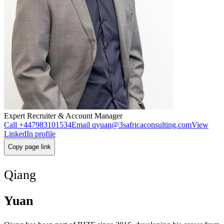
Expert Recruiter & Account Manager
Call
+447983101534
Email
qyuan@3safricaconsulting.com
View
LinkedIn profile
Copy page link
Qiang
Yuan