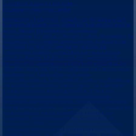
Operations & Service Manager –
Hochspannungsinfrastruktur
Reisetätigkeit: Flexibel (Büro, Baustelle und Homeoffice je nach
Projektbedarf) Anstellungsart: Vollzeit Die Rolle Als Operations &
Service Manager übernehmen Sie abgeschlossene
Infrastrukturprojekte nach der Übergabe durch die Bauabteilung. Sie
verantworten das Gewährleistungsmanagement, koordinieren die
Beseitigung von Mängeln, vertreten die Interessen des
Unternehmens gegenüber Auftraggebern und steuern kleinere
Operations-Projekte. Mit dem Ausbau des Geschäftsbereichs
übernehmen Sie außerdem eine wichtige Rolle beim Aufbau des
Operations-Teams. Ihre Aufgaben Betreuung von Umspannwerks-,
Freileitungs- und Kabelprojekten während der
Gewährleistungsphase. Koordination der Analyse und Beseitigung
von Mängeln und Störungen. Ansprechpartner für Auftraggeber,
Nachunternehmer und interne Fachbereiche. Prüfung von
Gewährleistungsansprüchen und Abwehr unberechtigter
Forderungen. Eigenverantwortliche Leitung kleinerer Operations-
Projekte hinsichtlich Kosten, Terminen und Qualität. Steuerung von
Nachunternehmern und Projektbeteiligten. Erstellung von
Projektreports und Revisionsunterlagen. Sicherstellung der
Einhaltung von HSEQ-Standards und Unternehmensprozessen.
Unterstützung beim Aufbau und der Weiterentwicklung des
Operations-Bereichs. Ihr Profil Mindestens 3 Jahre Berufserfahrung