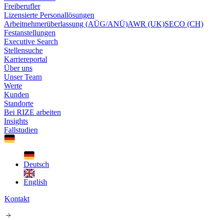
Freiberufler
Lizensierte Personallösungen
Arbeitnehmerüberlassung (AÜG/ANÜ)
AWR (UK)
SECO (CH)
Festanstellungen
Executive Search
Stellensuche
Karriereportal
Über uns
Unser Team
Werte
Kunden
Standorte
Bei RIZE arbeiten
Insights
Fallstudien
Deutsch
English
Kontakt