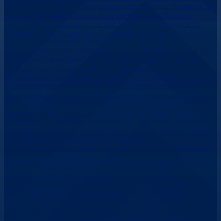
im Bau von Umspannwerken und/oder Freileitungen. Erfahrung als
Bauleiter, Projektleiter oder in einer vergleichbaren Position.
Ausgeprägte Kommunikations- und Stakeholder-Management-
Fähigkeiten. Kaufmännisches Verständnis sowie sicheres Auftreten
gegenüber Kunden und Vertragspartnern. Fließende
Deutsch und Englisch Reisetätigkeit: Flexibel (Büro, Baustelle und
Homeoffice je nach Projektbedarf) Anstellungsart: Vollzeit Die
Rolle Als Operations & Service Manager übernehmen Sie
abgeschlossene Infrastrukturprojekte nach der Übergabe durch die
Bauabteilung. Sie verantworten das Gewährleistungsmanagement,
koordinieren die Beseitigung von Mängeln, vertreten die Interessen
des Unternehmens gegenüber Auftraggebern und steuern kleinere
Operations-Projekte. Mit dem Ausbau des Geschäftsbereichs
übernehmen Sie außerdem eine wichtige Rolle beim Aufbau des
Operations-Teams. Ihre Aufgaben Betreuung von Umspannwerks-,
Freileitungs- und Kabelprojekten während der
Gewährleistungsphase. Koordination der Analyse und Beseitigung
von Mängeln und Störungen. Ansprechpartner für Auftraggeber,
Nachunternehmer und interne Fachbereiche. Prüfung von
Gewährleistungsansprüchen und Abwehr unberechtigter
Forderungen. Eigenverantwortliche Leitung kleinerer Operations-
Projekte hinsichtlich Kosten, Terminen und Qualität. Steuerung von
Nachunternehmern und Projektbeteiligten. Erstellung von
Projektreports und Revisionsunterlagen. Sicherstellung der
Einhaltung von HSEQ-Standards und Unternehmensprozessen.