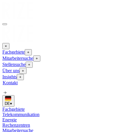
×
Fachgebiete
+
Mitarbeitersuche
+
Stellensuche
+
Über uns
+
Insights
+
Kontakt
DE
▾
Fachgebiete
Telekommunikation
Energie
Rechenzentren
Mitarbeitersuche