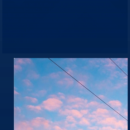
Unterstützung beim Aufbau und der Weiterentwicklung des
Operations-Bereichs. Ihr Profil Mindestens 3 Jahre Berufserfahrung
im Bau von Umspannwerken und/oder Freileitungen. Erfahrung als
Bauleiter, Projektleiter oder in einer vergleichbaren Position.
Ausgeprägte Kommunikations- und Stakeholder-Management-
Fähigkeiten. Kaufmännisches Verständnis sowie sicheres Auftreten
gegenüber Kunden und Vertragspartnern. Fließende
Deutsch und Englisch
Berlin, Berlin, Germany