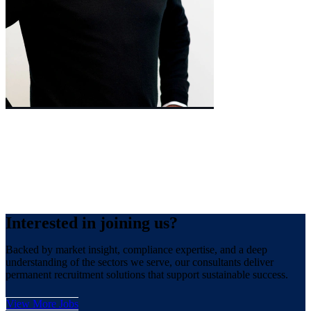
Managing Director
William
Cooney
Interested
in joining us?
Backed by market insight, compliance expertise, and a deep
understanding of the sectors we serve, our consultants deliver
permanent recruitment solutions that support sustainable success.
View More Jobs