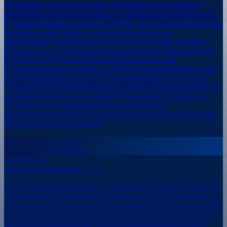
Vorschriften zu Arbeitssicherheit, Qualität und Umweltschutz
durchgeführt werden und stellst eine vollständige und strukturierte
Projektdokumentation sicher. Dein Profil Abgeschlossene technische
Ausbildung oder Studium, beispielsweise im Bereich
Maschinenbau, Bauingenieurwesen, Bautechnik oder Stahlbau
Erfahrung in der Leitung von Bauprojekten im Hochbau sowie in
der Führung von Teams Idealerweise Kenntnisse oder
Projekterfahrung im Umfeld von 110-kV-Bahnstromleitungen oder
Energieinfrastruktur Sehr gute Deutschkenntnisse sowie sicherer
Umgang mit MS Office Führerschein Klasse B und Bereitschaft zu
regelmäßigen Dienstreisen innerhalb Deutschlands Strukturierte
Arbeitsweise, Organisationsstärke und ausgeprägte
Kommunikationsfähigkeit Teamorientierung sowie ein hohes Maß
an Verantwortungsbewusstsein
€80,000 per annum
Germany-wide, Germany
August 2026
Bauleiter/Kalkulator OHL
Deine Aufgaben Kalkulation & Controlling: Du planst, koordinierst
und verantwortest eigenständig Angebots- und Nachkalkulationen -
inklusive Soll-Ist-Vergleich und Optimierung der Kalkulationswerte.
Projektvorbereitung: In Abstimmung mit Projekt- und Bauleitung
führst Du Streckenbefahrungen durch und stellst alle relevanten