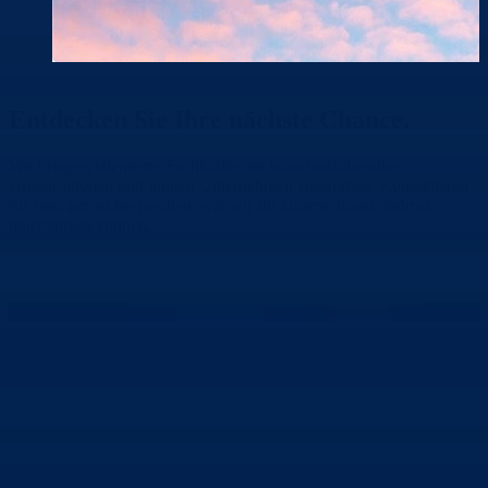
Entdecken Sie Ihre
nächste Chance.
Wir bringen talentierte Fachkräfte mit branchenführenden
Organisationen und jungen Unternehmen zusammen. Kontaktieren
Sie uns, um zu besprechen, wie wir Ihr Unternehmen optimal
unterstützen können.
Nehmen Sie Kontakt auf