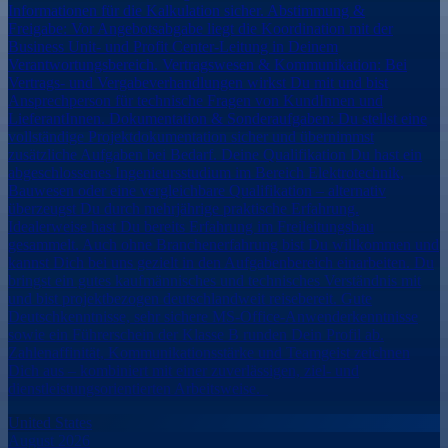
Informationen für die Kalkulation sicher. Abstimmung &
Freigabe: Vor Angebotsabgabe liegt die Koordination mit der
Business Unit- und Profit Center-Leitung in Deinem
Verantwortungsbereich. Vertragswesen & Kommunikation: Bei
Vertrags- und Vergabeverhandlungen wirkst Du mit und bist
Ansprechperson für technische Fragen von KundInnen und
LieferantInnen. Dokumentation & Sonderaufgaben: Du stellst eine
vollständige Projektdokumentation sicher und übernimmst
zusätzliche Aufgaben bei Bedarf. Deine Qualifikation Du hast ein
abgeschlossenes Ingenieursstudium im Bereich Elektrotechnik,
Bauwesen oder eine vergleichbare Qualifikation – alternativ
überzeugst Du durch mehrjährige praktische Erfahrung.
Idealerweise hast Du bereits Erfahrung im Freileitungsbau
gesammelt. Auch ohne Branchenerfahrung bist Du willkommen und
kannst Dich bei uns gezielt in den Aufgabenbereich einarbeiten. Du
bringst ein gutes kaufmännisches und technisches Verständnis mit
und bist projektbezogen deutschlandweit reisebereit. Gute
Deutschkenntnisse, sehr sichere MS-Office-Anwenderkenntnisse
sowie ein Führerschein der Klasse B runden Dein Profil ab.
Zahlenaffinität, Kommunikationsstärke und Teamgeist zeichnen
Dich aus – kombiniert mit einer zuverlässigen, ziel- und
dienstleistungsorientierten Arbeitsweise.
United States
August 2026