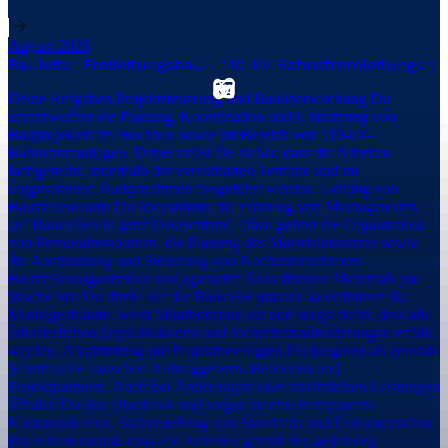
August 2026
Bauleiter Freileitungsbau - 110-kV-Bahnstromleitungen
Deine Aufgaben Projektsteuerung und Bauüberwachung Du
verantwortest die Planung, Koordination und Umsetzung von
Bauprojekten im Hochbau sowie im Bereich von 110-kV-
Bahnstromanlagen. Dabei stellst Du sicher, dass die Arbeiten
fachgerecht, innerhalb der vereinbarten Termine und im
vorgesehenen Budgetrahmen ausgeführt werden. Leitung von
Baustellenteams Du übernimmst die Führung von Montageteams
auf Baustellen in ganz Deutschland. Dazu gehört die Organisation
von Personalressourcen, die Planung des Materialeinsatzes sowie
die Abstimmung und Steuerung von Nachunternehmern.
Baustellenorganisation und operative Koordination Mehrmals pro
Woche bist Du direkt auf der Baustelle präsent, koordinierst die
Montageabläufe, weist Mitarbeitende ein und sorgst dafür, dass alle
erforderlichen Qualifikationen und Sicherheitsanforderungen erfüllt
werden. Abstimmung mit Projektbeteiligten Du fungierst als zentrale
Schnittstelle zwischen Auftraggebern, Behörden und
Projektpartnern. Auch bei Änderungen oder zusätzlichen Leistungen
behältst Du den Überblick und sorgst für eine transparente
Kommunikation. Sicherstellung von Standards und Dokumentation
Du achtest darauf, dass alle Arbeiten gemäß den geltenden