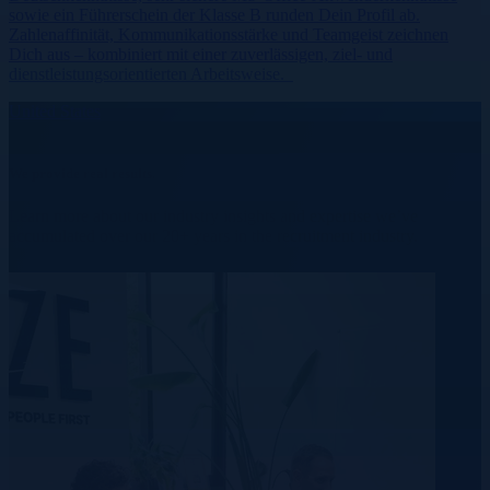
sowie ein Führerschein der Klasse B runden Dein Profil ab.
Zahlenaffinität, Kommunikationsstärke und Teamgeist zeichnen
Dich aus – kombiniert mit einer zuverlässigen, ziel- und
dienstleistungsorientierten Arbeitsweise.
United States
We provide real results.
Learn more about our industry insights and expertise we’ve
accumulated over our 20+ years in the recruitment industry.