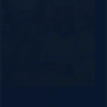
Rechenzentren
Telekommunikation
Energie
Talent-Pipelines aufbauen, bevor die
Nachfrage ihren Höhepunkt erreicht