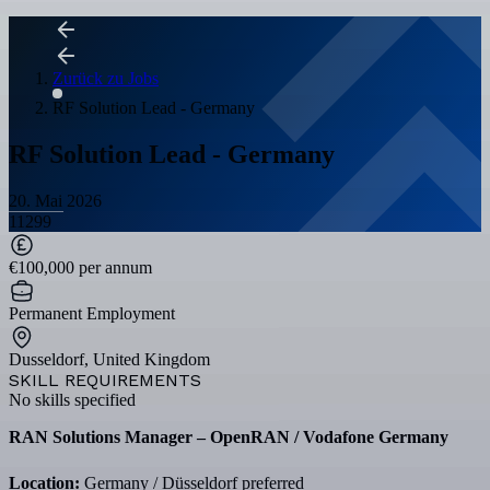
Zurück zu Jobs
RF Solution Lead - Germany
RF Solution Lead - Germany
20. Mai 2026
11299
€100,000 per annum
Permanent Employment
Dusseldorf, United Kingdom
SKILL REQUIREMENTS
No skills specified
RAN Solutions Manager – OpenRAN / Vodafone Germany
Location:
Germany / Düsseldorf preferred