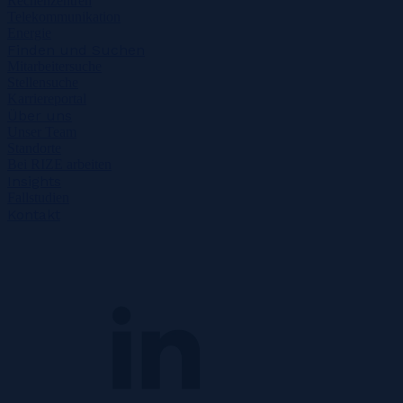
Rechenzentren
Telekommunikation
Energie
Finden und Suchen
Mitarbeitersuche
Stellensuche
Karriereportal
Über uns
Unser Team
Standorte
Bei RIZE arbeiten
Insights
Fallstudien
Kontakt