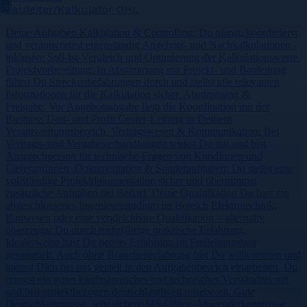
Bauleiter/Kalkulator OHL
Deine Aufgaben Kalkulation & Controlling: Du planst, koordinierst
und verantwortest eigenständig Angebots- und Nachkalkulationen -
inklusive Soll-Ist-Vergleich und Optimierung der Kalkulationswerte.
Projektvorbereitung: In Abstimmung mit Projekt- und Bauleitung
führst Du Streckenbefahrungen durch und stellst alle relevanten
Informationen für die Kalkulation sicher. Abstimmung &
Freigabe: Vor Angebotsabgabe liegt die Koordination mit der
Business Unit- und Profit Center-Leitung in Deinem
Verantwortungsbereich. Vertragswesen & Kommunikation: Bei
Vertrags- und Vergabeverhandlungen wirkst Du mit und bist
Ansprechperson für technische Fragen von KundInnen und
LieferantInnen. Dokumentation & Sonderaufgaben: Du stellst eine
vollständige Projektdokumentation sicher und übernimmst
zusätzliche Aufgaben bei Bedarf. Deine Qualifikation Du hast ein
abgeschlossenes Ingenieursstudium im Bereich Elektrotechnik,
Bauwesen oder eine vergleichbare Qualifikation – alternativ
überzeugst Du durch mehrjährige praktische Erfahrung.
Idealerweise hast Du bereits Erfahrung im Freileitungsbau
gesammelt. Auch ohne Branchenerfahrung bist Du willkommen und
kannst Dich bei uns gezielt in den Aufgabenbereich einarbeiten. Du
bringst ein gutes kaufmännisches und technisches Verständnis mit
und bist projektbezogen deutschlandweit reisebereit. Gute
Deutschkenntnisse, sehr sichere MS-Office-Anwenderkenntnisse