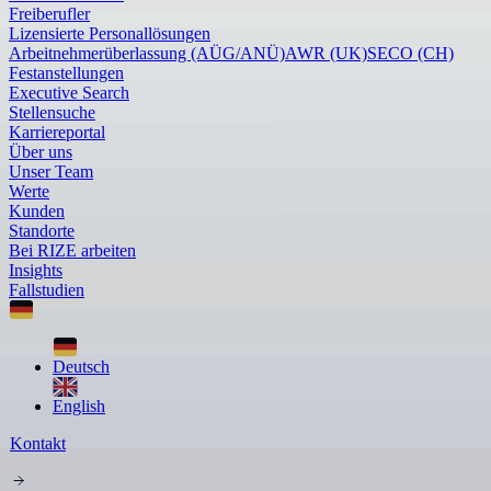
Freiberufler
Lizensierte Personallösungen
Arbeitnehmerüberlassung (AÜG/ANÜ)
AWR (UK)
SECO (CH)
Festanstellungen
Executive Search
Stellensuche
Karriereportal
Über uns
Unser Team
Werte
Kunden
Standorte
Bei RIZE arbeiten
Insights
Fallstudien
Deutsch
English
Kontakt