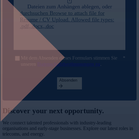
Dateien zum Anhängen ablegen, oder
durchsuchen
Browse to attach file for
Resume / CV Upload. Allowed file types:
.pdf,.docx,.doc
Mit dem Absenden dieses Formulars stimmen Sie
unseren
Datenschutzbestimmungen zu
.
Absenden
Discover your
next opportunity.
We connect talented professionals with industry-leading
organisations and early-stage businesses. Explore our latest roles in
telecoms, and energy.