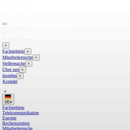
×
Fachgebiete
+
Mitarbeitersuche
+
Stellensuche
+
Über uns
+
Insights
+
Kontakt
DE
▾
Fachgebiete
Telekommunikation
Energie
Rechenzentren
Mitarbeitersuche