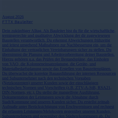
View More Jobs
August 2026
FTTX Bauleiter
Dein zukünftiger Alltag. Als Bauleiter bist du für die wirtschaftliche,
termingerechte und qualitative Abwicklung der dir zugewiesenen
Baustellen verantwortlich. Du erkennst Abweichungen frühzeitig
und leitest umgehend Maßnahmen zur Nachbesserung ein, um die
Einhaltung der vertraglichen Vereinbarungen sicher zu stellen. Du
übernimmst die Planung und Arbeitsvorbereitung deiner Baustellen.
Hierzu gehören u.a. das Prüfen der Bestandspläne, das Einholen
von VAO, die Kolonneneinsatzplanung, die Geräte- und
Materialbedarfsplanung sowie das Erstellen von Bauzeitenplänen.
Du überwachst die korrekte Bauausführung der internen Ressourcen
und Subunternehmer nach den technischen Vorgaben
(Netzkonzepten) unserer Kunden sowie der einschlägigen
technischen Normen und Vorschriften (z.B. ZTV-A-StB, RSA21,
DIN-Normen, etc.). Du stellst die mangelfreie Ausführung,
Dokumentation der Leistungen sowie die Abnahme durch
Stadt/Kommune und unseren Kunden sicher. Du erstellst zeitnah
Aufmaße unter Berücksichtigung von Erschwernissen und rechnest
die erfassten Leistungen/Mehrkosten gegenüber unseren Kunden,
Subunternehmern und gegenüber den Städten/kommunen ab. Du