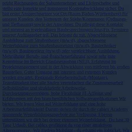
prüfst Rechnungen der Subunternehmer und Lieferscheine und
stellst eine korrekte und transparent Kostenabwicklung sicher. Du
bist erster Ansprechpartner vor Ort (Raum Baden-Württemberg) für
unseren Kunden, den Vertretern der Städte/Kommunen (Ordnungs-
und Tiefbauamt) sowie der Anwohner. Du pflegst diese Kontakte
und nimmst an regelmäßigen Baubesprechungen/Jour-Fix Terminen
unserer Auftraggeber teil. Das bringst du mit. Abgeschlossene
Ausbildung zum Straßenbauer (m/w/d), abgeschlossene
Weiterbildung zum Straßenbaumeister (m/w/d), Bautechniker
(m/w/d), Bauingenieur (m/w/d) oder vergleichbare Ausbildung.
Mehrjährige Berufs- und Branchenerfahrung sowie sehr gute
Kenntnisse im Bereich Glasfaserausbau (NE3). Erfahrung im
Projektmanagement und in der Abwicklung von mittleren bis großen
Baustellen. Guter Umgang mit internen und externen Kunden
werden erwartet. Regionale Reisebereitschaft (Montage).
Teamfähigkeit über alle Stufen vereinfachen die Zusammenarbeit
Selbstständige und strukturierte Arbeitsweise,
Durchsetzungsvermögen, hohe Flexibilität IT-Affinität und
Erfahrungen mit den branchenüblichen Softwareapplikationen Wir
bieten. Wir legen Wert auf Weiterbildung und eine hohe
Arbeitsmarktfähigkeit! Darum stehen dir durch die cablex Academy
spannende Weiterbildungsangebote zur Verfügung. Ebenso
unterstützen wir dich bei deiner externen Weiterbildung. Du hast 30
Tage Urlaub. Bei cablex profitierst du von einer attraktiven
Altersvorsorge. Wir fördern Mobilität - du erhältst ein Jobticket. Wir