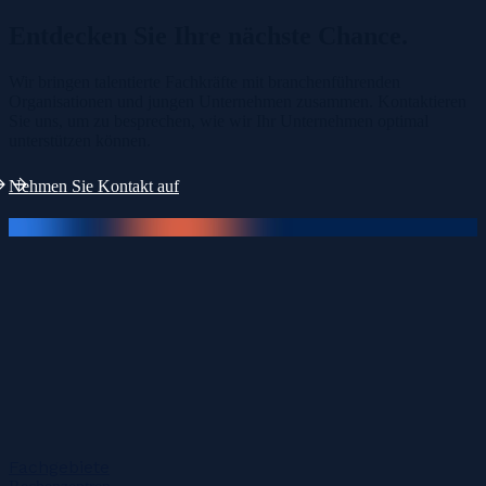
Entdecken Sie Ihre
nächste Chance.
Wir bringen talentierte Fachkräfte mit branchenführenden
Organisationen und jungen Unternehmen zusammen. Kontaktieren
Sie uns, um zu besprechen, wie wir Ihr Unternehmen optimal
unterstützen können.
Nehmen Sie Kontakt auf
Fachgebiete