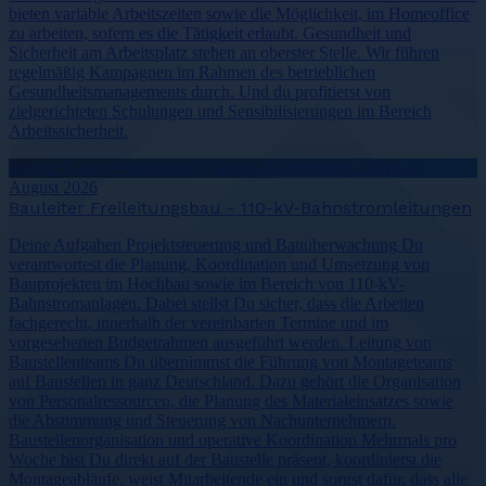
bieten variable Arbeitszeiten sowie die Möglichkeit, im Homeoffice
zu arbeiten, sofern es die Tätigkeit erlaubt. Gesundheit und
Sicherheit am Arbeitsplatz stehen an oberster Stelle. Wir führen
regelmäßig Kampagnen im Rahmen des betrieblichen
Gesundheitsmanagements durch. Und du profitierst von
zielgerichteten Schulungen und Sensibilisierungen im Bereich
Arbeitssicherheit.
in ganz Baden-Württemberg, Baden-Württemberg, Germany
August 2026
Bauleiter Freileitungsbau - 110-kV-Bahnstromleitungen
Deine Aufgaben Projektsteuerung und Bauüberwachung Du
verantwortest die Planung, Koordination und Umsetzung von
Bauprojekten im Hochbau sowie im Bereich von 110-kV-
Bahnstromanlagen. Dabei stellst Du sicher, dass die Arbeiten
fachgerecht, innerhalb der vereinbarten Termine und im
vorgesehenen Budgetrahmen ausgeführt werden. Leitung von
Baustellenteams Du übernimmst die Führung von Montageteams
auf Baustellen in ganz Deutschland. Dazu gehört die Organisation
von Personalressourcen, die Planung des Materialeinsatzes sowie
die Abstimmung und Steuerung von Nachunternehmern.
Baustellenorganisation und operative Koordination Mehrmals pro
Woche bist Du direkt auf der Baustelle präsent, koordinierst die
Montageabläufe, weist Mitarbeitende ein und sorgst dafür, dass alle